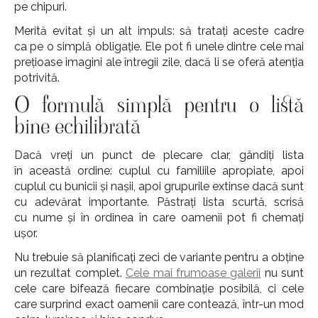
pe chipuri.
Merită evitat și un alt impuls: să tratați aceste cadre
ca pe o simplă obligație. Ele pot fi unele dintre cele mai
prețioase imagini ale întregii zile, dacă li se oferă atenția
potrivită.
O formulă simplă pentru o listă
bine echilibrată
Dacă vreți un punct de plecare clar, gândiți lista
în această ordine: cuplul cu familiile apropiate, apoi
cuplul cu bunicii și nașii, apoi grupurile extinse dacă sunt
cu adevărat importante. Păstrați lista scurtă, scrisă
cu nume și în ordinea în care oamenii pot fi chemați
ușor.
Nu trebuie să planificați zeci de variante pentru a obține
un rezultat complet.
Cele mai frumoase galerii
nu sunt
cele care bifează fiecare combinație posibilă, ci cele
care surprind exact oamenii care contează, într-un mod