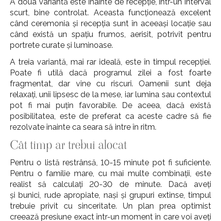
A doua variantă este înainte de recepție, într-un interval
scurt, bine controlat. Aceasta funcționează excelent
când ceremonia și recepția sunt în aceeași locație sau
când există un spațiu frumos, aerisit, potrivit pentru
portrete curate și luminoase.
A treia variantă, mai rar ideală, este în timpul recepției.
Poate fi utilă dacă programul zilei a fost foarte
fragmentat, dar vine cu riscuri. Oamenii sunt deja
relaxați, unii lipsesc de la mese, iar lumina sau contextul
pot fi mai puțin favorabile. De aceea, dacă există
posibilitatea, este de preferat ca aceste cadre să fie
rezolvate înainte ca seara să intre în ritm.
Cât timp ar trebui alocat
Pentru o listă restrânsă, 10-15 minute pot fi suficiente.
Pentru o familie mare, cu mai multe combinații, este
realist să calculați 20-30 de minute. Dacă aveți
și bunici, rude apropiate, nași și grupuri extinse, timpul
trebuie privit cu sinceritate. Un plan prea optimist
creează presiune exact într-un moment în care voi aveți