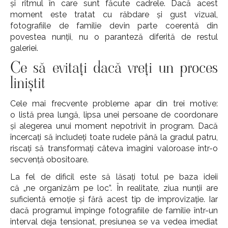
și ritmul în care sunt făcute cadrele. Dacă acest
moment este tratat cu răbdare și gust vizual,
fotografiile de familie devin parte coerentă din
povestea nunții, nu o paranteză diferită de restul
galeriei.
Ce să evitați dacă vreți un proces
liniștit
Cele mai frecvente probleme apar din trei motive:
o listă prea lungă, lipsa unei persoane de coordonare
și alegerea unui moment nepotrivit în program. Dacă
încercați să includeți toate rudele până la gradul patru,
riscați să transformați câteva imagini valoroase într-o
secvență obositoare.
La fel de dificil este să lăsați totul pe baza ideii
că „ne organizăm pe loc”. În realitate, ziua nunții are
suficientă emoție și fără acest tip de improvizație. Iar
dacă programul împinge fotografiile de familie într-un
interval deja tensionat, presiunea se va vedea imediat