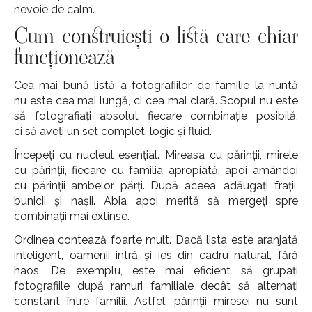
nevoie de calm.
Cum construiești o listă care chiar
funcționează
Cea mai bună listă a fotografiilor de familie la nuntă
nu este cea mai lungă, ci cea mai clară. Scopul nu este
să fotografiați absolut fiecare combinație posibilă,
ci să aveți un set complet, logic și fluid.
Începeți cu nucleul esențial. Mireasa cu părinții, mirele
cu părinții, fiecare cu familia apropiată, apoi amândoi
cu părinții ambelor părți. După aceea, adăugați frații,
bunicii și nașii. Abia apoi merită să mergeți spre
combinații mai extinse.
Ordinea contează foarte mult. Dacă lista este aranjată
inteligent, oamenii intră și ies din cadru natural, fără
haos. De exemplu, este mai eficient să grupați
fotografiile după ramuri familiale decât să alternați
constant între familii. Astfel, părinții miresei nu sunt