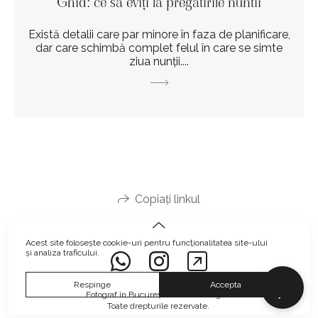
Ghid: ce sa eviți la pregatirile nuntii
Există detalii care par minore în faza de planificare,
dar care schimbă complet felul în care se simte
ziua nunții....
Copiați linkul
Acest site folosește
cookie-uri
pentru funcționalitatea site-ului
și analiza traficului.
Respinge
Accepta
Fotograf în București Mihai Gheorghe.
Toate drepturile rezervate.