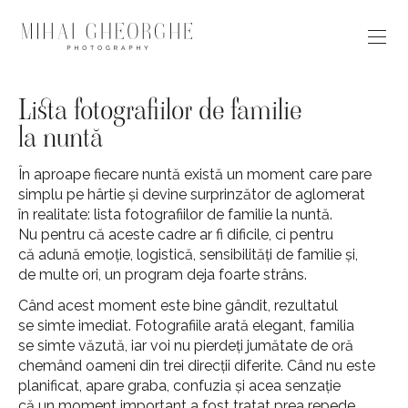
Lista fotografiilor de familie
la nuntă
În aproape fiecare nuntă există un moment care pare
simplu pe hârtie și devine surprinzător de aglomerat
în realitate: lista fotografiilor de familie la nuntă.
Nu pentru că aceste cadre ar fi dificile, ci pentru
că adună emoție, logistică, sensibilități de familie și,
de multe ori, un program deja foarte strâns.
Când acest moment este bine gândit, rezultatul
se simte imediat. Fotografiile arată elegant, familia
se simte văzută, iar voi nu pierdeți jumătate de oră
chemând oameni din trei direcții diferite. Când nu este
planificat, apare graba, confuzia și acea senzație
că un moment important a fost tratat prea repede.