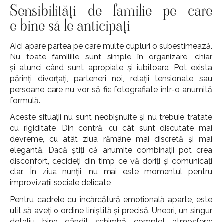
Sensibilități de familie pe care
e bine să le anticipați
Aici apare partea pe care multe cupluri o subestimează.
Nu toate familiile sunt simple în organizare, chiar
și atunci când sunt apropiate și iubitoare. Pot exista
părinți divorțați, parteneri noi, relații tensionate sau
persoane care nu vor să fie fotografiate într-o anumită
formulă.
Aceste situații nu sunt neobișnuite și nu trebuie tratate
cu rigiditate. Din contră, cu cât sunt discutate mai
devreme, cu atât ziua rămâne mai discretă și mai
elegantă. Dacă știți că anumite combinații pot crea
disconfort, decideți din timp ce vă doriți și comunicați
clar. În ziua nunții, nu mai este momentul pentru
improvizații sociale delicate.
Pentru cadrele cu încărcătură emoțională aparte, este
util să aveți o ordine liniștită și precisă. Uneori, un singur
detaliu bine gândit schimbă complet atmosfera: