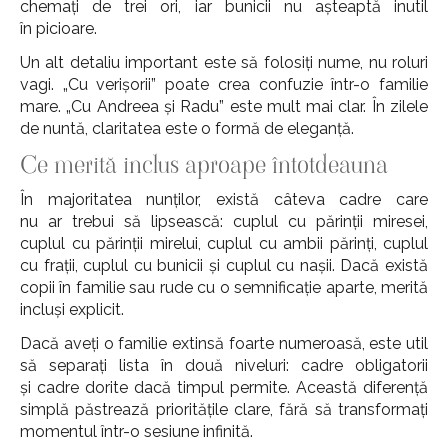
chemați de trei ori, iar bunicii nu așteaptă inutil
în picioare.
Un alt detaliu important este să folosiți nume, nu roluri
vagi. „Cu verișorii” poate crea confuzie într-o familie
mare. „Cu Andreea și Radu” este mult mai clar. În zilele
de nuntă, claritatea este o formă de eleganță.
Ce merită inclus aproape întotdeauna
În majoritatea nunților, există câteva cadre care
nu ar trebui să lipsească: cuplul cu părinții miresei,
cuplul cu părinții mirelui, cuplul cu ambii părinți, cuplul
cu frații, cuplul cu bunicii și cuplul cu nașii. Dacă există
copii în familie sau rude cu o semnificație aparte, merită
incluși explicit.
Dacă aveți o familie extinsă foarte numeroasă, este util
să separați lista în două niveluri: cadre obligatorii
și cadre dorite dacă timpul permite. Această diferență
simplă păstrează prioritățile clare, fără să transformați
momentul într-o sesiune infinită.