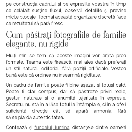
pe construcția cadrului și pe expresiile voastre, în timp
ce celălalt susține fluxul, observă detaliile și previne
micile blocaje. Tocmai această organizare discretă face
ca rezultatul să pară firesc.
Cum păstrați fotografiile de familie
elegante, nu rigide
Mulți miri se tem că aceste imagini vor arăta prea
formale. Teama este firească, mai ales dacă preferați
un stil natural, editorial, fără poziții artificiale. Vestea
bună este că ordinea nu înseamnă rigiditate.
Un cadru de familie poate fi bine așezat și totuși cald.
Poate fi clar compus, dar să păstreze priviri reale,
gesturi naturale și o anumită lejeritate în expresie.
Secretul nu stă în a lăsa totul la întâmplare, ci în a oferi
suficientă direcție cât să apară armonia, fără
să se piardă autenticitatea.
Contează și
fundalul, lumina
, distanțele dintre oameni