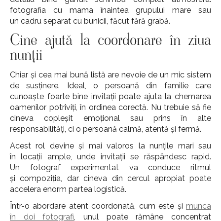
fotografia cu mama înaintea grupului mare sau
un cadru separat cu bunicii, făcut fără grabă.
Cine ajută la coordonare în ziua
nunții
Chiar și cea mai bună listă are nevoie de un mic sistem
de susținere. Ideal, o persoană din familie care
cunoaște foarte bine invitații poate ajuta la chemarea
oamenilor potriviți, în ordinea corectă. Nu trebuie să fie
cineva copleșit emoțional sau prins în alte
responsabilități, ci o persoană calmă, atentă și fermă.
Acest rol devine și mai valoros la nunțile mari sau
în locații ample, unde invitații se răspândesc rapid.
Un fotograf experimentat va conduce ritmul
și compoziția, dar cineva din cercul apropiat poate
accelera enorm partea logistică.
Într-o abordare atent coordonată, cum este și
munca
în doi fotografi
, unul poate rămâne concentrat