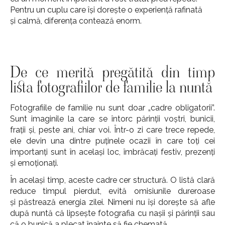
Pentru un cuplu care își dorește o experiență rafinată
și calmă, diferența contează enorm.
De ce merită pregătită din timp
lista fotografiilor de familie la nuntă
Fotografiile de familie nu sunt doar „cadre obligatorii”.
Sunt imaginile la care se întorc părinții voștri, bunicii,
frații și, peste ani, chiar voi. Într-o zi care trece repede,
ele devin una dintre puținele ocazii în care toți cei
importanți sunt în același loc, îmbrăcați festiv, prezenți
și emoționați.
În același timp, aceste cadre cer structură. O listă clară
reduce timpul pierdut, evită omisiunile dureroase
și păstrează energia zilei. Nimeni nu își dorește să afle
după nuntă că lipsește fotografia cu nașii și părinții sau
că o bunică a plecat înainte să fie chemată.