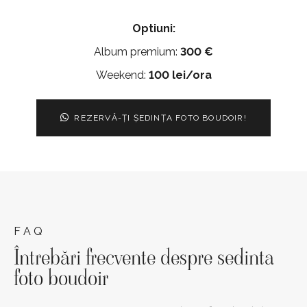
Optiuni:
Album premium:
300 €
Weekend:
100 lei/ora
REZERVĂ-ȚI ȘEDINȚA FOTO BOUDOIR!
F A Q
Întrebări frecvente despre sedinta
foto boudoir