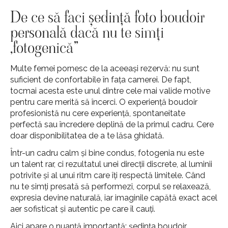
De ce să faci ședință foto boudoir
personală dacă nu te simți
„fotogenică”
Multe femei pornesc de la aceeași rezervă: nu sunt
suficient de confortabile în fața camerei. De fapt,
tocmai acesta este unul dintre cele mai valide motive
pentru care merită să încerci. O experiență boudoir
profesionistă nu cere experiență, spontaneitate
perfectă sau încredere deplină de la primul cadru. Cere
doar disponibilitatea de a te lăsa ghidată.
Într-un cadru calm și bine condus, fotogenia nu este
un talent rar, ci rezultatul unei direcții discrete, al luminii
potrivite și al unui ritm care îți respectă limitele. Când
nu te simți presată să performezi, corpul se relaxează,
expresia devine naturală, iar imaginile capătă exact acel
aer sofisticat și autentic pe care îl cauți.
Aici apare o nuanță importantă: ședința boudoir