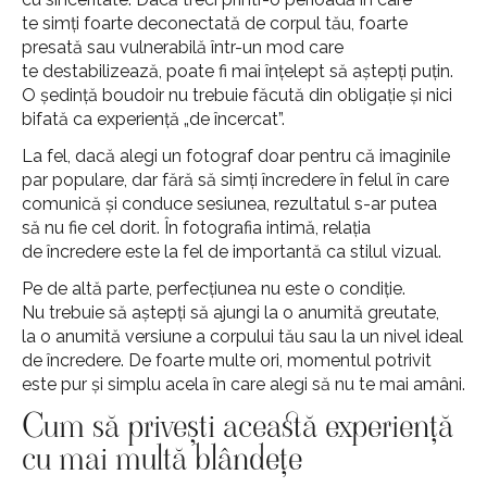
te simți foarte deconectată de corpul tău, foarte
presată sau vulnerabilă într-un mod care
te destabilizează, poate fi mai înțelept să aștepți puțin.
O ședință boudoir nu trebuie făcută din obligație și nici
bifată ca experiență „de încercat”.
La fel, dacă alegi un fotograf doar pentru că imaginile
par populare, dar fără să simți încredere în felul în care
comunică și conduce sesiunea, rezultatul s-ar putea
să nu fie cel dorit. În fotografia intimă, relația
de încredere este la fel de importantă ca stilul vizual.
Pe de altă parte, perfecțiunea nu este o condiție.
Nu trebuie să aștepți să ajungi la o anumită greutate,
la o anumită versiune a corpului tău sau la un nivel ideal
de încredere. De foarte multe ori, momentul potrivit
este pur și simplu acela în care alegi să nu te mai amâni.
Cum să privești această experiență
cu mai multă blândețe