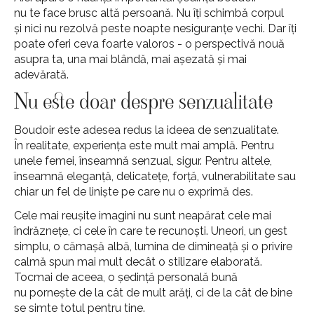
nu te face brusc altă persoană. Nu îți schimbă corpul
și nici nu rezolvă peste noapte nesiguranțe vechi. Dar îți
poate oferi ceva foarte valoros - o perspectivă nouă
asupra ta, una mai blândă, mai așezată și mai
adevărată.
Nu este doar despre senzualitate
Boudoir este adesea redus la ideea de senzualitate.
În realitate, experiența este mult mai amplă. Pentru
unele femei, înseamnă senzual, sigur. Pentru altele,
înseamnă eleganță, delicatețe, forță, vulnerabilitate sau
chiar un fel de liniște pe care nu o exprimă des.
Cele mai reușite imagini nu sunt neapărat cele mai
îndrăznețe, ci cele în care te recunoști. Uneori, un gest
simplu, o cămașă albă, lumina de dimineață și o privire
calmă spun mai mult decât o stilizare elaborată.
Tocmai de aceea, o ședință personală bună
nu pornește de la cât de mult arăți, ci de la cât de bine
se simte totul pentru tine.