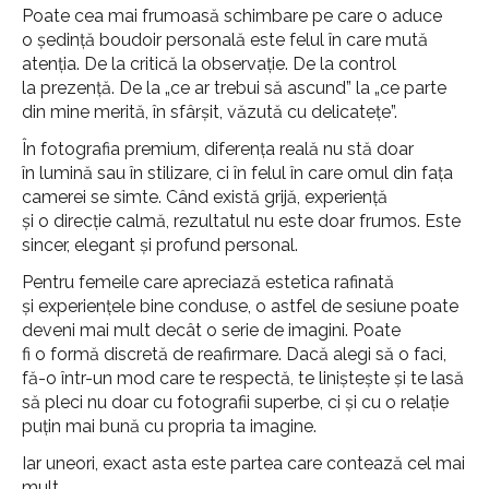
Poate cea mai frumoasă schimbare pe care o aduce
o ședință boudoir personală este felul în care mută
atenția. De la critică la observație. De la control
la prezență. De la „ce ar trebui să ascund” la „ce parte
din mine merită, în sfârșit, văzută cu delicatețe”.
În fotografia premium, diferența reală nu stă doar
în lumină sau în stilizare, ci în felul în care omul din fața
camerei se simte. Când există grijă, experiență
și o direcție calmă, rezultatul nu este doar frumos. Este
sincer, elegant și profund personal.
Pentru femeile care apreciază estetica rafinată
și experiențele bine conduse, o astfel de sesiune poate
deveni mai mult decât o serie de imagini. Poate
fi o formă discretă de reafirmare. Dacă alegi să o faci,
fă-o într-un mod care te respectă, te liniștește și te lasă
să pleci nu doar cu fotografii superbe, ci și cu o relație
puțin mai bună cu propria ta imagine.
Iar uneori, exact asta este partea care contează cel mai
mult.