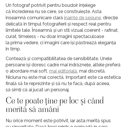
Un fotograf potrivit pentru boudoir înțelege
că încrederea nu se cere, se construiește. Asta
înseamnă comunicare clară
înainte de sesiune
, direcție
delicată în timpul fotografierii și respect real pentru
limitele tale. Înseamnă și un stil vizual coerent - rafinat,
curat, timeless - nu doar imagini spectaculoase
la prima vedere, ci imagini care își păstrează eleganța
în timp.
Contează și compatibilitatea de sensibilitate. Unele
persoane își doresc cadre mai îndrăznețe, altele preferă
o abordare mai soft,
mai editorială
, mai discretă.
Niciuna nu este mai corectă. Important este ca estetica
finală să te reprezinte și să nu te facă, după aceea,
să simți că ai jucat un personaj.
Ce te poate ține pe loc și când
merită să amâni
Nu orice moment este potrivit, iar asta merită spus
cu sinceritate. Dacă treci printr-o perioadă în care