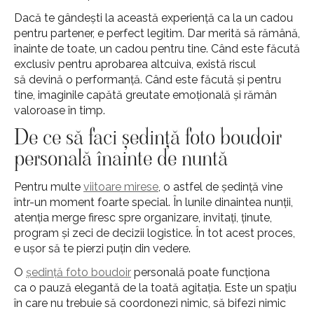
Dacă te gândești la această experiență ca la un cadou
pentru partener, e perfect legitim. Dar merită să rămână,
înainte de toate, un cadou pentru tine. Când este făcută
exclusiv pentru aprobarea altcuiva, există riscul
să devină o performanță. Când este făcută și pentru
tine, imaginile capătă greutate emoțională și rămân
valoroase în timp.
De ce să faci ședință foto boudoir
personală înainte de nuntă
Pentru multe
viitoare mirese
, o astfel de ședință vine
într-un moment foarte special. În lunile dinaintea nunții,
atenția merge firesc spre organizare, invitați, ținute,
program și zeci de decizii logistice. În tot acest proces,
e ușor să te pierzi puțin din vedere.
O
ședință foto boudoir
personală poate funcționa
ca o pauză elegantă de la toată agitația. Este un spațiu
în care nu trebuie să coordonezi nimic, să bifezi nimic