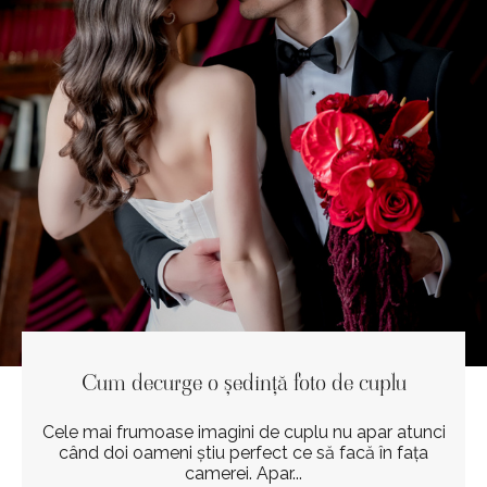
Cum decurge o ședință foto de cuplu
Cele mai frumoase imagini de cuplu nu apar atunci
când doi oameni știu perfect ce să facă în fața
camerei. Apar...