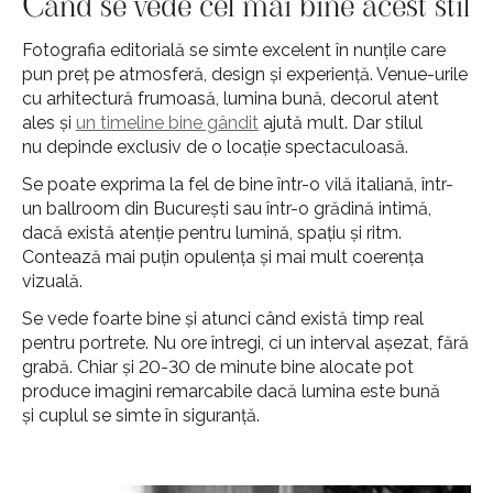
Când se vede cel mai bine acest stil
Fotografia editorială se simte excelent în nunțile care
pun preț pe atmosferă, design și experiență. Venue-urile
cu arhitectură frumoasă, lumina bună, decorul atent
ales și
un timeline bine gândit
ajută mult. Dar stilul
nu depinde exclusiv de o locație spectaculoasă.
Se poate exprima la fel de bine într-o vilă italiană, într-
un ballroom din București sau într-o grădină intimă,
dacă există atenție pentru lumină, spațiu și ritm.
Contează mai puțin opulența și mai mult coerența
vizuală.
Se vede foarte bine și atunci când există timp real
pentru portrete. Nu ore întregi, ci un interval așezat, fără
grabă. Chiar și 20-30 de minute bine alocate pot
produce imagini remarcabile dacă lumina este bună
și cuplul se simte în siguranță.