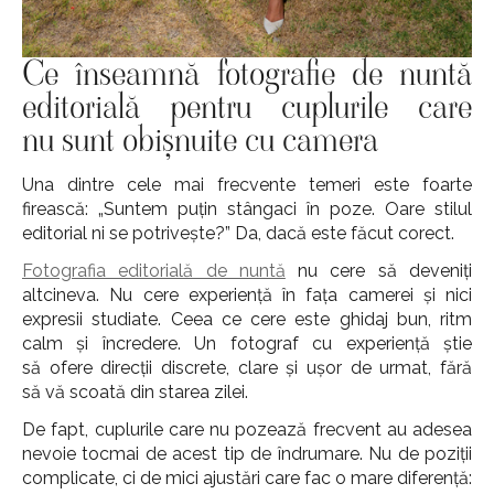
Ce înseamnă fotografie de nuntă
editorială pentru cuplurile care
nu sunt obișnuite cu camera
Una dintre cele mai frecvente temeri este foarte
firească: „Suntem puțin stângaci în poze. Oare stilul
editorial ni se potrivește?” Da, dacă este făcut corect.
Fotografia editorială de nuntă
nu cere să deveniți
altcineva. Nu cere experiență în fața camerei și nici
expresii studiate. Ceea ce cere este ghidaj bun, ritm
calm și încredere. Un fotograf cu experiență știe
să ofere direcții discrete, clare și ușor de urmat, fără
să vă scoată din starea zilei.
De fapt, cuplurile care nu pozează frecvent au adesea
nevoie tocmai de acest tip de îndrumare. Nu de poziții
complicate, ci de mici ajustări care fac o mare diferență: