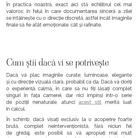
În practica noastră, exact aici stă echilibrul cel mai
valoros: în felul în care documentarea sinceră a zilei
se întâlnește cu o direcție discretă, astfel încât imaginile
finale să fie atât emoționale, cât și rafinate.
Cum știi dacă vi se potrivește
Dacă vă plac imaginile curate, luminoase, elegante
și cu direcție vizuală clară, probabil că da. Dacă vă doriți
o experiență calmă, în care să nu fiți lăsați complet
singuri în fața camerei, dar nici împinși într-o serie
de poziții nenaturale, atunci
acest stil
merită luat
în calcul.
În schimb, dacă visați exclusiv la o acoperire foarte
brută, complet neintervenționistă, fără niciun fel
de ghidaj, este posibil să vă apropiați mai mult