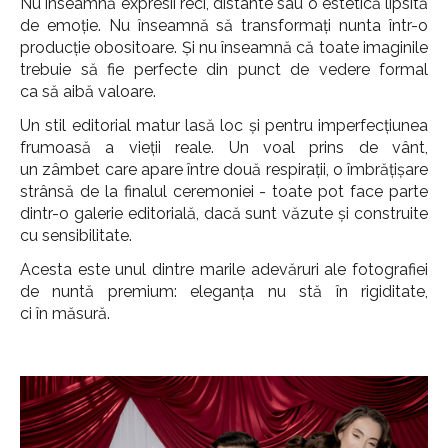
Nu înseamnă expresii reci, distante sau o estetică lipsită
de emoție. Nu înseamnă să transformați nunta într-o
producție obositoare. Și nu înseamnă că toate imaginile
trebuie să fie perfecte din punct de vedere formal
ca să aibă valoare.
Un stil editorial matur lasă loc și pentru imperfecțiunea
frumoasă a vieții reale. Un voal prins de vânt,
un zâmbet care apare între două respirații, o îmbrățișare
strânsă de la finalul ceremoniei - toate pot face parte
dintr-o galerie editorială, dacă sunt văzute și construite
cu sensibilitate.
Acesta este unul dintre marile adevăruri ale fotografiei
de nuntă premium: eleganța nu stă în rigiditate,
ci în măsură.