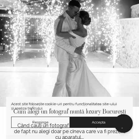
Acest site folosește
cookie-uri
pentru funcționalitatea site-ului
și analiza traficului.
Cum alegi un fotograf nuntă luxury București
Respinge
Accepta
Când cauți un fotograf nuntă luxury București,
de fapt nu alegi doar pe cineva care va fi prezent
cu aparatul...