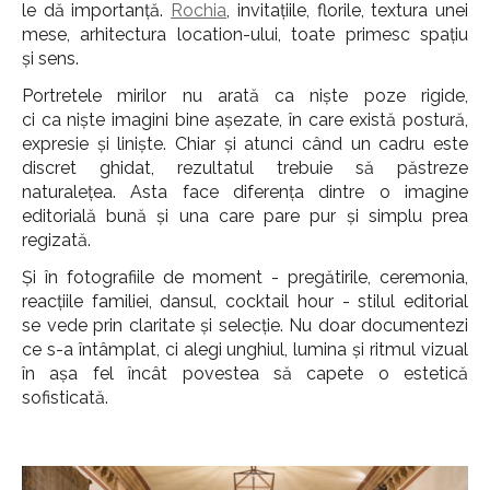
le dă importanță.
Rochia
, invitațiile, florile, textura unei
mese, arhitectura location-ului, toate primesc spațiu
și sens.
Portretele mirilor nu arată ca niște poze rigide,
ci ca niște imagini bine așezate, în care există postură,
expresie și liniște. Chiar și atunci când un cadru este
discret ghidat, rezultatul trebuie să păstreze
naturalețea. Asta face diferența dintre o imagine
editorială bună și una care pare pur și simplu prea
regizată.
Și în fotografiile de moment - pregătirile, ceremonia,
reacțiile familiei, dansul, cocktail hour - stilul editorial
se vede prin claritate și selecție. Nu doar documentezi
ce s-a întâmplat, ci alegi unghiul, lumina și ritmul vizual
în așa fel încât povestea să capete o estetică
sofisticată.