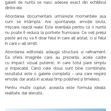
galerii de nuntă se nasc adesea exact din echilibrul
dintre ele.
Abordarea documentară urmărește momentele așa
cum se întâmplă. Are spontanețe, emoție brută,
mișcare, reacții reale. Este esențială pentru că o nuntă
nu poate fi redusă la portrete frumoase. Ce veți prețui
peste ani nu va fi doar felul în care ați arătat, ci și felul
în care v-ați simțit.
Abordarea editorială adaugă structură și rafinament.
Ea oferă imaginile care au prezență, acele cadre
cu impact vizual puternic, în care totul pare simplu
și impecabil. Când cele două sunt bine combinate,
rezultatul este o galerie completă - una care respiră
emoție, dar arată în același timp polished și timeless.
Pentru multe cupluri, aceasta este formula ideală:
realitate, dar elevată.