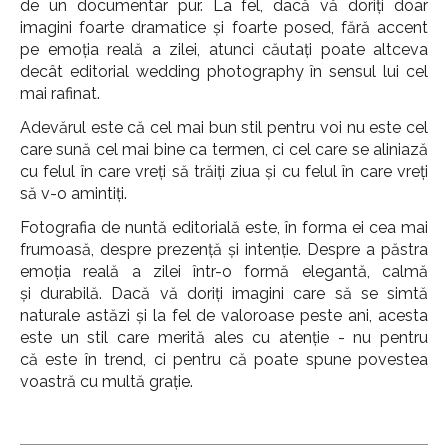
de un documentar pur. La fel, dacă vă doriți doar
imagini foarte dramatice și foarte posed, fără accent
pe emoția reală a zilei, atunci căutați poate altceva
decât editorial wedding photography în sensul lui cel
mai rafinat.
Adevărul este că cel mai bun stil pentru voi nu este cel
care sună cel mai bine ca termen, ci cel care se aliniază
cu felul în care vreți să trăiți ziua și cu felul în care vreți
să v-o amintiți.
Fotografia de nuntă editorială este, în forma ei cea mai
frumoasă, despre prezență și intenție. Despre a păstra
emoția reală a zilei într-o formă elegantă, calmă
și durabilă. Dacă vă doriți imagini care să se simtă
naturale astăzi și la fel de valoroase peste ani, acesta
este un stil care merită ales cu atenție - nu pentru
că este în trend, ci pentru că poate spune povestea
voastră cu multă grație.