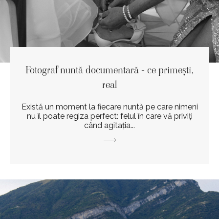
Fotograf nuntă documentară - ce primești,
real
Există un moment la fiecare nuntă pe care nimeni
nu îl poate regiza perfect: felul în care vă priviți
când agitația...