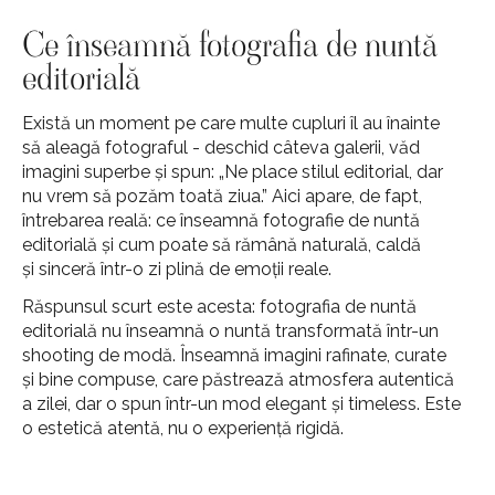
Ce înseamnă fotografia de nuntă
editorială
Există un moment pe care multe cupluri îl au înainte
să aleagă fotograful - deschid câteva galerii, văd
imagini superbe și spun: „Ne place stilul editorial, dar
nu vrem să pozăm toată ziua.” Aici apare, de fapt,
întrebarea reală: ce înseamnă fotografie de nuntă
editorială și cum poate să rămână naturală, caldă
și sinceră într-o zi plină de emoții reale.
Răspunsul scurt este acesta: fotografia de nuntă
editorială nu înseamnă o nuntă transformată într-un
shooting de modă. Înseamnă imagini rafinate, curate
și bine compuse, care păstrează atmosfera autentică
a zilei, dar o spun într-un mod elegant și timeless. Este
o estetică atentă, nu o experiență rigidă.