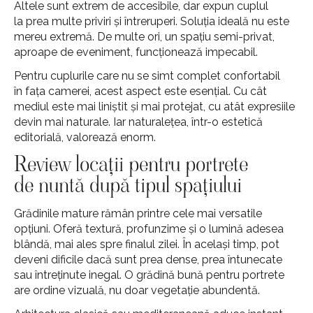
Altele sunt extrem de accesibile, dar expun cuplul
la prea multe priviri și întreruperi. Soluția ideală nu este
mereu extremă. De multe ori, un spațiu semi-privat,
aproape de eveniment, funcționează impecabil.
Pentru cuplurile care nu se simt complet confortabil
în fața camerei, acest aspect este esențial. Cu cât
mediul este mai liniștit și mai protejat, cu atât expresiile
devin mai naturale. Iar naturalețea, într-o estetică
editorială, valorează enorm.
Review locații pentru portrete
de nuntă după tipul spațiului
Grădinile mature rămân printre cele mai versatile
opțiuni. Oferă textură, profunzime și o lumină adesea
blândă, mai ales spre finalul zilei. În același timp, pot
deveni dificile dacă sunt prea dense, prea întunecate
sau întreținute inegal. O grădină bună pentru portrete
are ordine vizuală, nu doar vegetație abundentă.