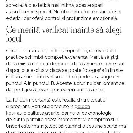
apreciază o estetică mai intimă, aceste spații
au un farmec special. Nu oferă amploarea unui peisaj
exterior, dar oferă control și profunzime emoțională.
Ce merită verificat înainte să alegi
locul
Oricât de frumoasă ar fi o proprietate, câteva detalii
practice schimbă complet experiența. Merită să știți
dacă există restricții de acces, dacă anumite zone sunt
disponibile exclusiv, dacă se poate fotografia în liniște
într-un anumit interval și cât de repede se ajunge din
punctul A în punctul B. Aceste lucruri nu par romantice,
dar protejează exact partea romantică a zilei.
La fel de importantă este relația dintre locație
și program. Portretele făcute în
golden
hour
au o calitate aparte, dar nu orice cronologie
de nuntă permite acest moment fără compromisuri.
Uneori este mai înțelept să planifici o sesiune scurtă mai
devreme și una foarte scurtă la apus, decât să forțezi