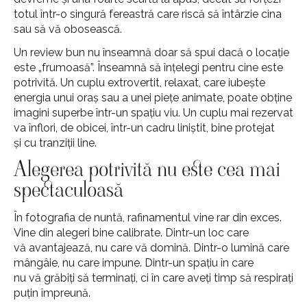
totul într-o singură fereastră care riscă să întârzie cina
sau să vă obosească.
Un review bun nu înseamnă doar să spui dacă o locație
este „frumoasă”. Înseamnă să înțelegi pentru cine este
potrivită. Un cuplu extrovertit, relaxat, care iubește
energia unui oraș sau a unei piețe animate, poate obține
imagini superbe într-un spațiu viu. Un cuplu mai rezervat
va înflori, de obicei, într-un cadru liniștit, bine protejat
și cu tranziții line.
Alegerea potrivită nu este cea mai
spectaculoasă
În fotografia de nuntă, rafinamentul vine rar din exces.
Vine din alegeri bine calibrate. Dintr-un loc care
vă avantajează, nu care vă domină. Dintr-o lumină care
mângâie, nu care impune. Dintr-un spațiu în care
nu vă grăbiți să terminați, ci în care aveți timp să respirați
puțin împreună.