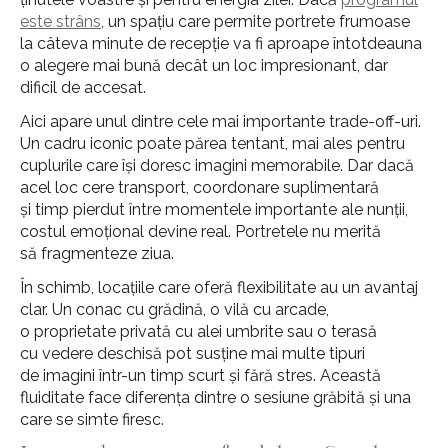
este strâns
, un spațiu care permite portrete frumoase
la câteva minute de recepție va fi aproape întotdeauna
o alegere mai bună decât un loc impresionant, dar
dificil de accesat.
Aici apare unul dintre cele mai importante trade-off-uri.
Un cadru iconic poate părea tentant, mai ales pentru
cuplurile care își doresc imagini memorabile. Dar dacă
acel loc cere transport, coordonare suplimentară
și timp pierdut între momentele importante ale nunții,
costul emoțional devine real. Portretele nu merită
să fragmenteze ziua.
În schimb, locațiile care oferă flexibilitate au un avantaj
clar. Un conac cu grădină, o vilă cu arcade,
o proprietate privată cu alei umbrite sau o terasă
cu vedere deschisă pot susține mai multe tipuri
de imagini într-un timp scurt și fără stres. Această
fluiditate face diferența dintre o sesiune grăbită și una
care se simte firesc.