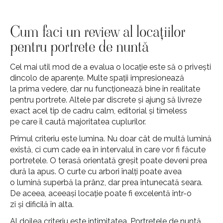
Cum faci un review al locațiilor
pentru portrete de nuntă
Cel mai util mod de a evalua o locație este să o privești
dincolo de aparențe. Multe spații impresionează
la prima vedere, dar nu funcționează bine în realitate
pentru portrete. Altele par discrete și ajung să livreze
exact acel tip de cadru calm, editorial și timeless
pe care îl caută majoritatea cuplurilor.
Primul criteriu este lumina. Nu doar cât de multă lumină
există, ci cum cade ea în intervalul în care vor fi făcute
portretele. O terasă orientată greșit poate deveni prea
dură la apus. O curte cu arbori înalți poate avea
o lumină superbă la prânz, dar prea întunecată seara.
De aceea, aceeași locație poate fi excelentă într-o
zi și dificilă în alta.
Al doilea criteriu este intimitatea. Portretele de nuntă