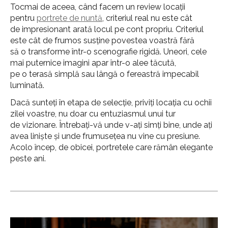
Tocmai de aceea, când facem un review locații
pentru
portrete de nuntă
, criteriul real nu este cât
de impresionant arată locul pe cont propriu. Criteriul
este cât de frumos susține povestea voastră fără
să o transforme într-o scenografie rigidă. Uneori, cele
mai puternice imagini apar într-o alee tăcută,
pe o terasă simplă sau lângă o fereastră impecabil
luminată.
Dacă sunteți în etapa de selecție, priviți locația cu ochii
zilei voastre, nu doar cu entuziasmul unui tur
de vizionare. Întrebați-vă unde v-ați simți bine, unde ați
avea liniște și unde frumusețea nu vine cu presiune.
Acolo încep, de obicei, portretele care rămân elegante
peste ani.