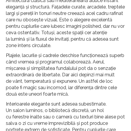
Arhitectura clasică sau mediteraneană aduce instant
eleganță și structură. Fațadele curate, arcadele, treptele
largi și pereții în tonuri neutre creează acel cadru rafinat
care nu obosește vizual. Este o alegere excelentă
pentru cuplurile care iubesc imagini polished, dar nu vor
ceva ostentativ. Totuși, aceste spații cer atenție
la lumină și la fluxul de invitați, pentru că adesea sunt
zone intens circulate.
Plajele, lacurile și cadrele deschise funcționează superb
când vremea și programul colaborează. Aerul,
mișcarea și simplitatea fundalului pot da o senzație
extraordinară de libertate. Dar aici depinzi mai mult
de vânt, temperatură și expunere. Un astfel de loc
poate fi magic sau incomod, iar diferența dintre cele
două este uneori foarte mică.
Interioarele elegante sunt adesea subestimate.
Un salon luminos, o bibliotecă discretă, un hol
cu ferestre înalte sau o cameră cu texturi bine alese pot
salva o zi cu vreme imprevizibilă și pot produce
portrete extrem de sofisticate. Pentru cuplurile care