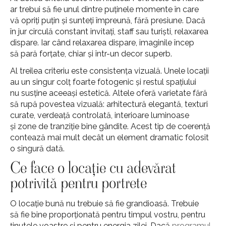
ar trebui să fie unul dintre puținele momente în care
vă opriți puțin și sunteți împreună, fără presiune. Dacă
în jur circulă constant invitați, staff sau turiști, relaxarea
dispare. Iar când relaxarea dispare, imaginile încep
să pară forțate, chiar și într-un decor superb.
Al treilea criteriu este consistența vizuală. Unele locații
au un singur colț foarte fotogenic și restul spațiului
nu susține aceeași estetică. Altele oferă varietate fără
să rupă povestea vizuală: arhitectură elegantă, texturi
curate, verdeață controlată, interioare luminoase
și zone de tranziție bine gândite. Acest tip de coerență
contează mai mult decât un element dramatic folosit
o singură dată.
Ce face o locație cu adevărat
potrivită pentru portrete
O locație bună nu trebuie să fie grandioasă. Trebuie
să fie bine proporționată pentru timpul vostru, pentru
ținutele voastre și pentru energia zilei. Dacă
programul