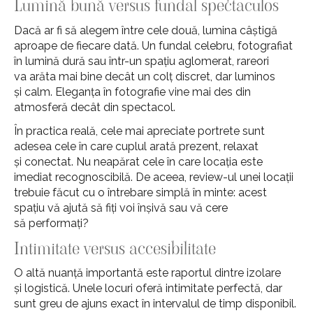
Lumină bună versus fundal spectaculos
Dacă ar fi să alegem între cele două, lumina câștigă
aproape de fiecare dată. Un fundal celebru, fotografiat
în lumină dură sau într-un spațiu aglomerat, rareori
va arăta mai bine decât un colț discret, dar luminos
și calm. Eleganța în fotografie vine mai des din
atmosferă decât din spectacol.
În practica reală, cele mai apreciate portrete sunt
adesea cele în care cuplul arată prezent, relaxat
și conectat. Nu neapărat cele în care locația este
imediat recognoscibilă. De aceea, review-ul unei locații
trebuie făcut cu o întrebare simplă în minte: acest
spațiu vă ajută să fiți voi înșivă sau vă cere
să performați?
Intimitate versus accesibilitate
O altă nuanță importantă este raportul dintre izolare
și logistică. Unele locuri oferă intimitate perfectă, dar
sunt greu de ajuns exact în intervalul de timp disponibil.