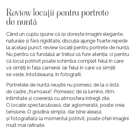
Review locații pentru portrete
de nuntă
Când un cuplu spune că își dorește imagini elegante,
naturale și fără rigiditate, discuția ajunge foarte repede
la același punct: review locații pentru portrete de nuntă.
Nu pentru că fundalul ar trebui să fure atenția, ci pentru
că locul potrivit poate schimba complet felul în care
vă simțiți în fața camerei. Iar felul în care vă simțiți
se vede, întotdeauna, în fotografii.
Portretele de nuntă reușite nu pornesc de la o listă
de cadre „frumoase”. Porneasc de la lumină, ritm,
intimitate și coerență cu atmosfera întregii zile.
O locație spectaculoasă, dar aglomerată, poate crea
tensiune. O grădină simplă, dar bine aleasă
și fotografiată la momentul potrivit, poate oferi imagini
mult mai rafinate.