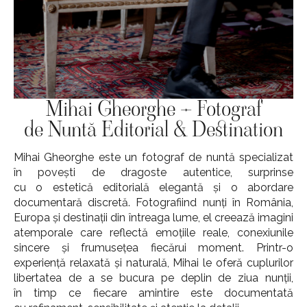
Mihai Gheorghe – Fotograf
de Nuntă Editorial & Destination
Mihai Gheorghe este un fotograf de nuntă specializat
în povești de dragoste autentice, surprinse
cu o estetică editorială elegantă și o abordare
documentară discretă. Fotografiind nunți în România,
Europa și destinații din întreaga lume, el creează imagini
atemporale care reflectă emoțiile reale, conexiunile
sincere și frumusețea fiecărui moment. Printr-o
experiență relaxată și naturală, Mihai le oferă cuplurilor
libertatea de a se bucura pe deplin de ziua nunții,
în timp ce fiecare amintire este documentată