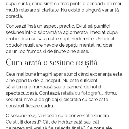
după nuntă, când simt că trec printr-o perioadă de mai
multă relaxare și claritate. Nu există o singură variantă
corectă.
Contează însă un aspect practic. Evită să planifici
sesiunea într-o săptămână aglomerată, imediat după
probe, drumuri sau multe nopți nedormite. Un bridal
boudoir reușit are nevoie de spațiu mental, nu doar
de un loc frumos și de ținute bine alese.
Cum arată o sesiune reușită
Cele mai bune imagini apar atunci când experiența este
bine gândită de la început. Nu este suficient
să ai lenjerie frumoasă sau o cameră de hotel
spectaculoasă. Contează
relația cu fotograful
, ritmul
ședinței, nivelul de ghidaj și discreția cu care este
construit fiecare cadru.
O sesiune reușită începe cu o conversație sinceră.
Ce stil îți dorești? Cât de îndrăzneață sau cât
de rezervată vrei să fie selecția finală? Ce zone ale