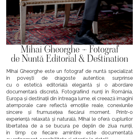
Mihai Gheorghe – Fotograf
de Nuntă Editorial & Destination
Mihai Gheorghe este un fotograf de nuntă specializat
în povești de dragoste autentice, surprinse
cu o estetică editorială elegantă și o abordare
documentară discretă. Fotografiind nunți în România,
Europa și destinații din întreaga lume, el creează imagini
atemporale care reflectă emoțiile reale, conexiunile
sincere și frumusețea fiecărui moment. Printr-o
experiență relaxată și naturală, Mihai le oferă cuplurilor
libertatea de a se bucura pe deplin de ziua nunții,
în timp ce fiecare amintire este documentată