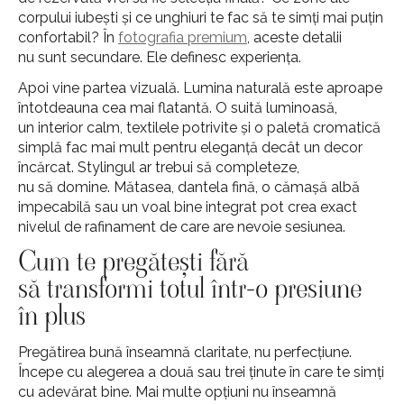
corpului iubești și ce unghiuri te fac să te simți mai puțin
confortabil? În
fotografia premium
, aceste detalii
nu sunt secundare. Ele definesc experiența.
Apoi vine partea vizuală. Lumina naturală este aproape
întotdeauna cea mai flatantă. O suită luminoasă,
un interior calm, textilele potrivite și o paletă cromatică
simplă fac mai mult pentru eleganță decât un decor
încărcat. Stylingul ar trebui să completeze,
nu să domine. Mătasea, dantela fină, o cămașă albă
impecabilă sau un voal bine integrat pot crea exact
nivelul de rafinament de care are nevoie sesiunea.
Cum te pregătești fără
să transformi totul într-o presiune
în plus
Pregătirea bună înseamnă claritate, nu perfecțiune.
Începe cu alegerea a două sau trei ținute în care te simți
cu adevărat bine. Mai multe opțiuni nu înseamnă