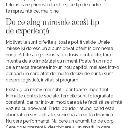
felul în care primești direcție și ce tip de cadre
te reprezintă cel mai bine.
De ce aleg miresele acest tip
de experiență
Motivațiile sunt diferite și toate pot fi valide. Unele
mirese își doresc un album privat oferit în dimineața
nunții. Altele aleg sesiunea exclusiv pentru ele, fără
intenția de a o împărtăși cu nimeni. Poate fi un mod
de a marca trecerea într-un nou capitol, mai ales într-o
perioadă în care atât de multe decizii de nuntă sunt
despre logistică, invitați și program.
Există și un motiv mai subtil, dar foarte important.
În multe contexte sociale, femeile sunt fotografiate
constant, dar rar într-un mod care să le facă să se simtă
văzute cu adevărat. Bridal boudoir, atunci când este
abordat cu sensibilitate, schimbă această dinamică.
Nu cere performanță. Nu cere un anumit tip de corp.
Cere doar prezență, deschidere și un spațiu în care