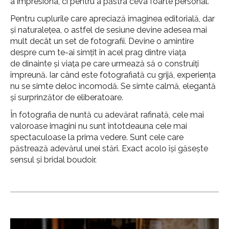
a impresiona, ci pentru a păstra ceva foarte personal.
Pentru cuplurile care apreciază imaginea editorială, dar
și naturalețea, o astfel de sesiune devine adesea mai
mult decât un set de fotografii. Devine o amintire
despre cum te-ai simțit în acel prag dintre viața
de dinainte și viața pe care urmează să o construiți
împreună. Iar când este fotografiată cu grijă, experiența
nu se simte deloc incomodă. Se simte calmă, elegantă
și surprinzător de eliberatoare.
În fotografia de nuntă cu adevărat rafinată, cele mai
valoroase imagini nu sunt întotdeauna cele mai
spectaculoase la prima vedere. Sunt cele care
păstrează adevărul unei stări. Exact acolo își găsește
sensul și bridal boudoir.