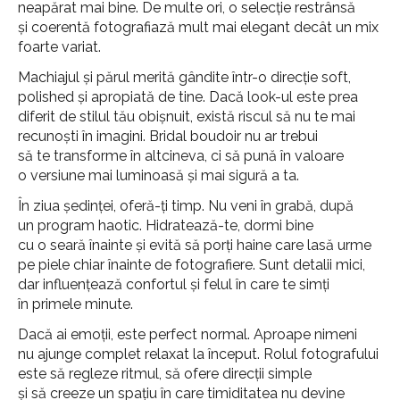
neapărat mai bine. De multe ori, o selecție restrânsă
și coerentă fotografiază mult mai elegant decât un mix
foarte variat.
Machiajul și părul merită gândite într-o direcție soft,
polished și apropiată de tine. Dacă look-ul este prea
diferit de stilul tău obișnuit, există riscul să nu te mai
recunoști în imagini. Bridal boudoir nu ar trebui
să te transforme în altcineva, ci să pună în valoare
o versiune mai luminoasă și mai sigură a ta.
În ziua ședinței, oferă-ți timp. Nu veni în grabă, după
un program haotic. Hidratează-te, dormi bine
cu o seară înainte și evită să porți haine care lasă urme
pe piele chiar înainte de fotografiere. Sunt detalii mici,
dar influențează confortul și felul în care te simți
în primele minute.
Dacă ai emoții, este perfect normal. Aproape nimeni
nu ajunge complet relaxat la început. Rolul fotografului
este să regleze ritmul, să ofere direcții simple
și să creeze un spațiu în care timiditatea nu devine