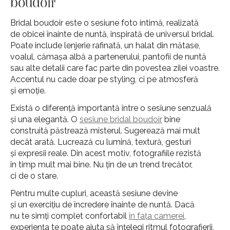
boudoir
Bridal boudoir este o sesiune foto intimă, realizată
de obicei înainte de nuntă, inspirată de universul bridal.
Poate include lenjerie rafinată, un halat din mătase,
voalul, cămașa albă a partenerului, pantofii de nuntă
sau alte detalii care fac parte din povestea zilei voastre.
Accentul nu cade doar pe styling, ci pe atmosferă
și emoție.
Există o diferență importantă între o sesiune senzuală
și una elegantă. O
sesiune bridal boudoir
bine
construită păstrează misterul. Sugerează mai mult
decât arată. Lucrează cu lumină, textură, gesturi
și expresii reale. Din acest motiv, fotografiile rezistă
în timp mult mai bine. Nu țin de un trend trecător,
ci de o stare.
Pentru multe cupluri, această sesiune devine
și un exercițiu de încredere înainte de nuntă. Dacă
nu te simți complet confortabil
în fața camerei
,
experiența te poate ajuta să înțelegi ritmul fotografierii,