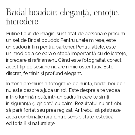
Bridal boudoir: eleganță, emoție,
încredere
Puține tipuri de imagini sunt atât de personale precum
un set de Bridal boudoir. Pentru unele mirese, este
un cadou intim pentru partener. Pentru altele, este
un mod de a celebra o etapă importantă cu delicatețe,
încredere și rafinament. Când este fotografiat corect,
acest tip de sesiune nu are nimic ostentativ. Este
discret, feminin și profund elegant.
În zona premium a fotografiei de nuntă, bridal boudoir
nu este despre a juca un rol. Este despre a te vedea
într-o lumină nouă, într-un cadru în care te simți
în siguranță și ghidată cu calm. Rezultatul nu ar trebui
să pară forțat sau prea regizat. Ar trebui să păstreze
acea combinație rară dintre sensibilitate, estetică
editorială și naturalețe.