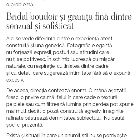
o problemă.
Bridal boudoir și granița fină dintre
senzual și sofisticat
Aici se vede diferența dintre o experiență atent
construită și una generică. Fotografia elegantă
nu forțează expresii, posturi sau atitudini care
nu ți se potrivesc. În schimb, lucrează cu mișcări
naturale, cu respirație, cu liniștea dintre cadre
și cu detalii care sugerează intimitate fără să o expună
excesiv.
De aceea, direcția contează enorm. O mână așezată
firesc, o privire calmă, felul în care cade o textură
pe piele sau cum filtrează lumina prin perdea pot spune
mai mult decât o poză construită agresiv. Imaginile
rafinate păstrează demnitatea subiectului. Nu caută
șoc, ci prezență.
Există și situații în care un anumit stil nu se potrivește.