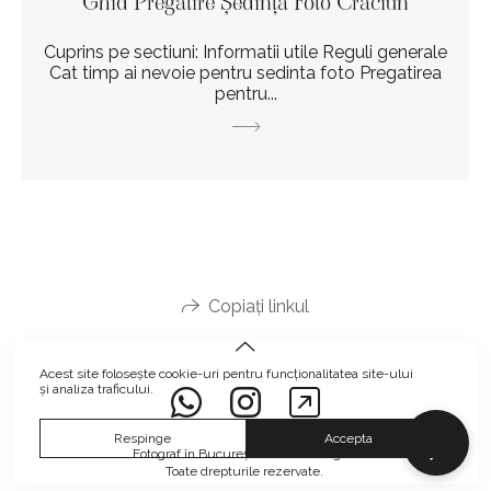
Ghid Pregătire Ședință Foto Crăciun
Cuprins pe sectiuni: Informatii utile Reguli generale
Cat timp ai nevoie pentru sedinta foto Pregatirea
pentru...
Copiați linkul
Acest site folosește
cookie-uri
pentru funcționalitatea site-ului
și analiza traficului.
Respinge
Accepta
Fotograf în București Mihai Gheorghe.
Toate drepturile rezervate.