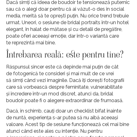
Dacă simți că ideea de boudoir te tensionează puternic
sau că o alegi doar pentru că ai văzut-o des în social
media, merită să te oprești puțin. Nu orice trend trebuie
urmat. Uneori, o sesiune de bridal portraits într-un hotel
elegant, în halat de mătase și cu detalii de pregătire,
poate oferi aceeași emoție, dar într-o variantă care
te reprezintă mai bine.
Întrebarea reală: este pentru tine?
Răspunsul sincer este că depinde mai puțin de cât
de fotogenică te consideri și mai mult de ce vrei
să simți când vezi imaginile. Dacă îți dorești fotografii
care să vorbească despre feminitate, vulnerabilitate
și încredere într-un mod discret, atunci da, bridal
boudoir poate fi o alegere extraordinar de frumoasă.
Dacă, în schimb, cauți doar un checklist bifat înainte
de nuntă, experiența s-ar putea să nu aibă aceeași
valoare. Acest tip de sesiune funcționează cel mai bine
atunci când este ales cu intenție. Nu pentru