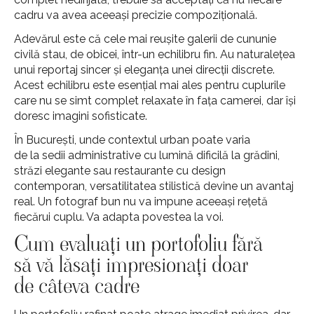
cadru va avea aceeași precizie compozițională.
Adevărul este că cele mai reușite galerii de cununie
civilă stau, de obicei, într-un echilibru fin. Au naturalețea
unui reportaj sincer și eleganța unei direcții discrete.
Acest echilibru este esențial mai ales pentru cuplurile
care nu se simt complet relaxate în fața camerei, dar își
doresc imagini sofisticate.
În București, unde contextul urban poate varia
de la sedii administrative cu lumină dificilă la grădini,
străzi elegante sau restaurante cu design
contemporan, versatilitatea stilistică devine un avantaj
real. Un fotograf bun nu va impune aceeași rețetă
fiecărui cuplu. Va adapta povestea la voi.
Cum evaluați un portofoliu fără
să vă lăsați impresionați doar
de câteva cadre