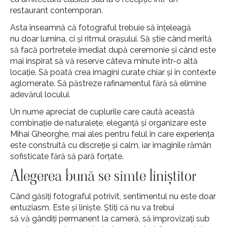
restaurant contemporan.
Asta înseamnă că fotograful trebuie să înțeleagă
nu doar lumina, ci și ritmul orașului. Să știe când merită
să facă portretele imediat după ceremonie și când este
mai inspirat să vă reserve câteva minute într-o altă
locație. Să poată crea imagini curate chiar și în contexte
aglomerate. Să păstreze rafinamentul fără să elimine
adevărul locului.
Un nume apreciat de cuplurile care caută această
combinație de naturalețe, eleganță și organizare este
Mihai Gheorghe, mai ales pentru felul în care experiența
este construită cu discreție și calm, iar imaginile rămân
sofisticate fără să pară forțate.
Alegerea bună se simte liniștitor
Când găsiți fotograful potrivit, sentimentul nu este doar
entuziasm. Este și liniște. Știți că nu va trebui
să vă gândiți permanent la cameră, să improvizați sub