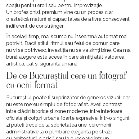
spațiu pentru erori sau pentru improvizație.
Un profesionist premium vine cu un proces clar,
o estetică matură și capacitatea de a livra consecvent,
indiferent de constrângeri.
În același timp, mai scump nu înseamnă automat mai
potrivit. Dacă stilul, ritmul sau felul de comunicare
nu vi se potrivesc, investiția nu se va simți bine. Cea mai
bună alegere este aceea în care simțiți atât valoarea
artistică, cât și siguranța umană.
De ce Bucureștiul cere un fotograf
cu ochi format
Bucureștiul poate fi surprinzător de generos vizual, dar
nu este mereu simplu de fotografiat. Aveți contrast
între clădiri istorice și zone moderne, între interioare
oficiale și colțuri urbane foarte expresive. Într-o singură
zi puteți trece de la sobrietatea unei ceremonii
administrative la o plimbare elegantă pe străzi
cu arhitectură clasică sau la o recepție într-un