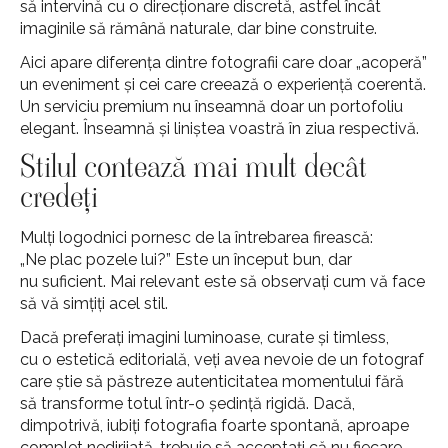
să intervină cu o direcționare discretă, astfel încât
imaginile să rămână naturale, dar bine construite.
Aici apare diferența dintre fotografii care doar „acoperă”
un eveniment și cei care creează o experiență coerentă.
Un serviciu premium nu înseamnă doar un portofoliu
elegant. Înseamnă și liniștea voastră în ziua respectivă.
Stilul contează mai mult decât
credeți
Mulți logodnici pornesc de la întrebarea firească:
„Ne plac pozele lui?” Este un început bun, dar
nu suficient. Mai relevant este să observați cum vă face
să vă simțiți acel stil.
Dacă preferați imagini luminoase, curate și timless,
cu o estetică editorială, veți avea nevoie de un fotograf
care știe să păstreze autenticitatea momentului fără
să transforme totul într-o ședință rigidă. Dacă,
dimpotrivă, iubiți fotografia foarte spontană, aproape
complet nedirijată, trebuie să acceptați că nu fiecare