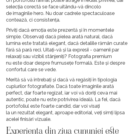
Un portofoliu rafinat poate atrage imediat privirea, dar
selecția corectă se face uitându-vă dincolo
de imaginile hero. Nu doar cadrele spectaculoase
contează, ci consistența.
Priviți dacă emoția este prezentă și în momentele
simple. Observați dacă pielea arată natural, dacă
lumina este tratată elegant, dacă detaliile rămân curate
fără să pară reci. Uitați-vă și la expresii - oamenii par
relaxați sau vizibil stânjeniți? Fotografia premium
nu este doar despre frumusețe formală. Este și despre
confortul care se vede.
Merită să vă întrebați și dacă vă regăsiți în tipologia
cuplurilor fotografiate. Dacă toate imaginile arată
perfect, dar foarte regizat, iar voi vă doriți ceva mai
autentic, poate nu este potrivirea ideală. La fel, dacă
portofoliul este foarte candid, dar voi visați
la un rezultat elegant, aproape editorial, veți simți lipsa
acelei finisări vizuale.
Experiența din ziua cununiei este