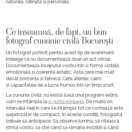
naturală, rafinată și personală.
Ce înseamnă, de fapt, un bun
fotograf cununie civilă București
Un fotograf potrivit pentru acest tip de eveniment
înțelege că nu documentează doar un act oficial.
Documentează începutul vostru într-o formă vizibilă,
emoțională și coerentă estetic. Asta cere mai mult
decât prezență și tehnică. Cere atenție, calm
și capacitatea de a lucra frumos într-un timp scurt.
La cununia civilă, nu există luxul unui program extins,
cum se întâmplă la
o nuntă întreagă
. De multe ori,
intervalul real în care se întâmplă tot ce contează este
surprinzător de compact. În aceste condiții, fotograful
trebuie să anticipeze. Să observe lumina, să citească
ritmul vostru, să știe când să rămână invizibil și când