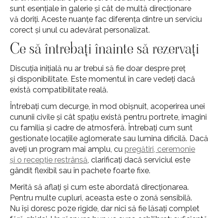
sunt esențiale în galerie și cât de multă direcționare
vă doriți. Aceste nuanțe fac diferența dintre un serviciu
corect și unul cu adevărat personalizat.
Ce să întrebați înainte să rezervați
Discuția inițială nu ar trebui să fie doar despre preț
și disponibilitate. Este momentul în care vedeți dacă
există compatibilitate reală.
Întrebați cum decurge, în mod obișnuit, acoperirea unei
cununii civile și cât spațiu există pentru portrete, imagini
cu familia și cadre de atmosferă. Întrebați cum sunt
gestionate locațiile aglomerate sau lumina dificilă. Dacă
aveți un program mai amplu, cu
pregătiri, ceremonie
și o recepție restrânsă
, clarificați dacă serviciul este
gândit flexibil sau în pachete foarte fixe.
Merită să aflați și cum este abordată direcționarea.
Pentru multe cupluri, aceasta este o zonă sensibilă.
Nu își doresc poze rigide, dar nici să fie lăsați complet