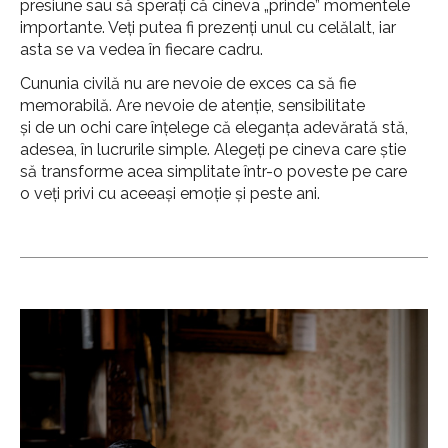
presiune sau să sperați că cineva „prinde” momentele
importante. Veți putea fi prezenți unul cu celălalt, iar
asta se va vedea în fiecare cadru.
Cununia civilă nu are nevoie de exces ca să fie
memorabilă. Are nevoie de atenție, sensibilitate
și de un ochi care înțelege că eleganța adevărată stă,
adesea, în lucrurile simple. Alegeți pe cineva care știe
să transforme acea simplitate într-o poveste pe care
o veți privi cu aceeași emoție și peste ani.