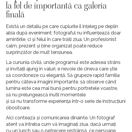
la fel de importantă ca galeria
finală
Există un detaliu pe care cuplurile îl înțeleg pe deplin
abia după eveniment: fotograful nu influențează doar
amintirile, ci și felul în care trăiți ziua. Un profesionist
calm, prezent și bine organizat poate reduce
surprinzător de mult tensiunea.
La cununia civilă, unde programul este adesea strâns
și invitații ajung în valuri, e nevoie de cineva care știe
să coordoneze cu eleganță. Să grupeze rapid familia
pentru câteva imagini importante, să observe când
lumina este cea mai bună pentru portretele voastre,
să nu prelungească inutil momentele
și să nu transforme experiența într-o serie de instrucțiuni
obositoare.
Aici contează și comunicarea dinainte. Un fotograf
atent va întreba cum vă imaginați ziua, dacă urmați
cu un lunch sau o petrecere restrânsă, ce persoane