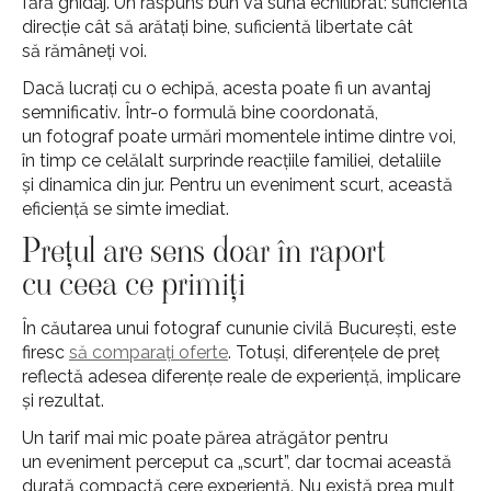
fără ghidaj. Un răspuns bun va suna echilibrat: suficientă
direcție cât să arătați bine, suficientă libertate cât
să rămâneți voi.
Dacă lucrați cu o echipă, acesta poate fi un avantaj
semnificativ. Într-o formulă bine coordonată,
un fotograf poate urmări momentele intime dintre voi,
în timp ce celălalt surprinde reacțiile familiei, detaliile
și dinamica din jur. Pentru un eveniment scurt, această
eficiență se simte imediat.
Prețul are sens doar în raport
cu ceea ce primiți
În căutarea unui fotograf cununie civilă București, este
firesc
să comparați oferte
. Totuși, diferențele de preț
reflectă adesea diferențe reale de experiență, implicare
și rezultat.
Un tarif mai mic poate părea atrăgător pentru
un eveniment perceput ca „scurt”, dar tocmai această
durată compactă cere experiență. Nu există prea mult