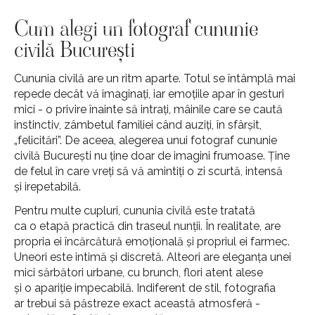
Cum alegi un fotograf cununie
civilă București
Cununia civilă are un ritm aparte. Totul se întâmplă mai
repede decât vă imaginați, iar emoțiile apar în gesturi
mici - o privire înainte să intrați, mâinile care se caută
instinctiv, zâmbetul familiei când auziți, în sfârșit,
„felicitări”. De aceea, alegerea unui fotograf cununie
civilă București nu ține doar de imagini frumoase. Ține
de felul în care vreți să vă amintiți o zi scurtă, intensă
și irepetabilă.
Pentru multe cupluri, cununia civilă este tratată
ca o etapă practică din traseul nunții. În realitate, are
propria ei încărcătură emoțională și propriul ei farmec.
Uneori este intimă și discretă. Alteori are eleganța unei
mici sărbători urbane, cu brunch, flori atent alese
și o apariție impecabilă. Indiferent de stil, fotografia
ar trebui să păstreze exact această atmosferă -