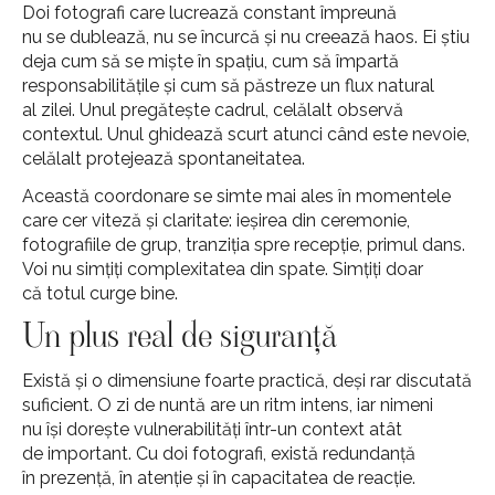
Doi fotografi care lucrează constant împreună
nu se dublează, nu se încurcă și nu creează haos. Ei știu
deja cum să se miște în spațiu, cum să împartă
responsabilitățile și cum să păstreze un flux natural
al zilei. Unul pregătește cadrul, celălalt observă
contextul. Unul ghidează scurt atunci când este nevoie,
celălalt protejează spontaneitatea.
Această coordonare se simte mai ales în momentele
care cer viteză și claritate: ieșirea din ceremonie,
fotografiile de grup, tranziția spre recepție, primul dans.
Voi nu simțiți complexitatea din spate. Simțiți doar
că totul curge bine.
Un plus real de siguranță
Există și o dimensiune foarte practică, deși rar discutată
suficient. O zi de nuntă are un ritm intens, iar nimeni
nu își dorește vulnerabilități într-un context atât
de important. Cu doi fotografi, există redundanță
în prezență, în atenție și în capacitatea de reacție.