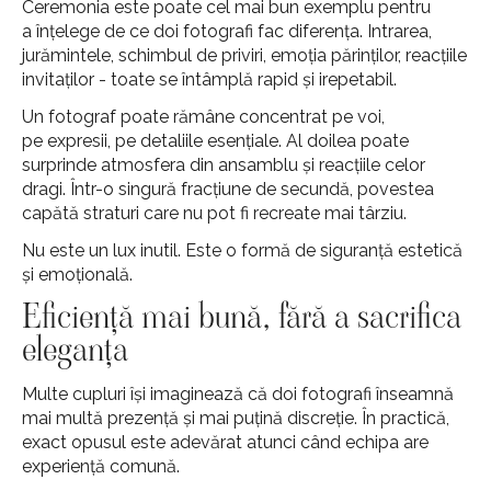
Ceremonia este poate cel mai bun exemplu pentru
a înțelege de ce doi fotografi fac diferența. Intrarea,
jurămintele, schimbul de priviri, emoția părinților, reacțiile
invitaților - toate se întâmplă rapid și irepetabil.
Un fotograf poate rămâne concentrat pe voi,
pe expresii, pe detaliile esențiale. Al doilea poate
surprinde atmosfera din ansamblu și reacțiile celor
dragi. Într-o singură fracțiune de secundă, povestea
capătă straturi care nu pot fi recreate mai târziu.
Nu este un lux inutil. Este o formă de siguranță estetică
și emoțională.
Eficiență mai bună, fără a sacrifica
eleganța
Multe cupluri își imaginează că doi fotografi înseamnă
mai multă prezență și mai puțină discreție. În practică,
exact opusul este adevărat atunci când echipa are
experiență comună.