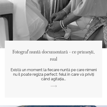
Fotograf nuntă documentară - ce primești,
real
Există un moment la fiecare nuntă pe care nimeni
nu îl poate regiza perfect: felul în care vă priviți
când agitația...