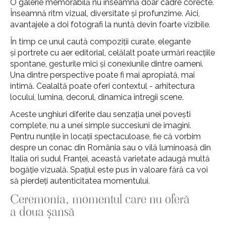
O galerie memorabilă nu înseamnă doar cadre corecte.
Înseamnă ritm vizual, diversitate și profunzime. Aici,
avantajele a doi fotografi la nuntă devin foarte vizibile.
În timp ce unul caută compoziții curate, elegante
și portrete cu aer editorial, celălalt poate urmări reacțiile
spontane, gesturile mici și conexiunile dintre oameni.
Una dintre perspective poate fi mai apropiată, mai
intimă. Cealaltă poate oferi contextul - arhitectura
locului, lumina, decorul, dinamica întregii scene.
Aceste unghiuri diferite dau senzația unei povești
complete, nu a unei simple succesiuni de imagini.
Pentru nunțile în locații spectaculoase, fie că vorbim
despre un conac din România sau o vilă luminoasă din
Italia ori sudul Franței, această varietate adaugă multă
bogăție vizuală. Spațiul este pus în valoare fără ca voi
să pierdeți autenticitatea momentului.
Ceremonia, momentul care nu oferă
a doua șansă