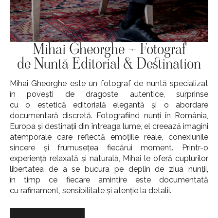
Mihai Gheorghe – Fotograf
de Nuntă Editorial & Destination
Mihai Gheorghe este un fotograf de nuntă specializat
în povești de dragoste autentice, surprinse
cu o estetică editorială elegantă și o abordare
documentară discretă. Fotografiind nunți în România,
Europa și destinații din întreaga lume, el creează imagini
atemporale care reflectă emoțiile reale, conexiunile
sincere și frumusețea fiecărui moment. Printr-o
experiență relaxată și naturală, Mihai le oferă cuplurilor
libertatea de a se bucura pe deplin de ziua nunții,
în timp ce fiecare amintire este documentată
cu rafinament, sensibilitate și atenție la detalii.