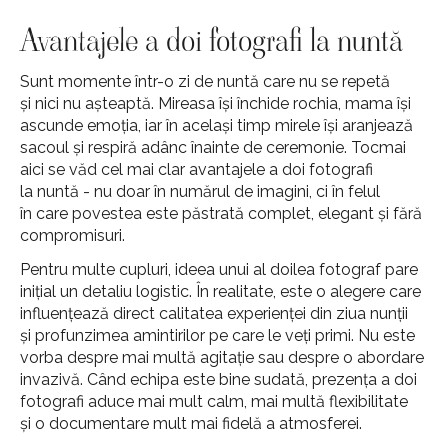
Avantajele a doi fotografi la nuntă
Sunt momente într-o zi de nuntă care nu se repetă
și nici nu așteaptă. Mireasa își închide rochia, mama își
ascunde emoția, iar în același timp mirele își aranjează
sacoul și respiră adânc înainte de ceremonie. Tocmai
aici se văd cel mai clar avantajele a doi fotografi
la nuntă - nu doar în numărul de imagini, ci în felul
în care povestea este păstrată complet, elegant și fără
compromisuri.
Pentru multe cupluri, ideea unui al doilea fotograf pare
inițial un detaliu logistic. În realitate, este o alegere care
influențează direct calitatea experienței din ziua nunții
și profunzimea amintirilor pe care le veți primi. Nu este
vorba despre mai multă agitație sau despre o abordare
invazivă. Când echipa este bine sudată, prezența a doi
fotografi aduce mai mult calm, mai multă flexibilitate
și o documentare mult mai fidelă a atmosferei.