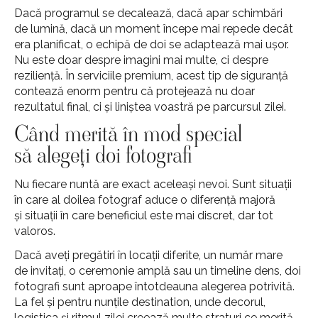
Dacă programul se decalează, dacă apar schimbări
de lumină, dacă un moment începe mai repede decât
era planificat, o echipă de doi se adaptează mai ușor.
Nu este doar despre imagini mai multe, ci despre
reziliență. În serviciile premium, acest tip de siguranță
contează enorm pentru că protejează nu doar
rezultatul final, ci și liniștea voastră pe parcursul zilei.
Când merită în mod special
să alegeți doi fotografi
Nu fiecare nuntă are exact aceleași nevoi. Sunt situații
în care al doilea fotograf aduce o diferență majoră
și situații în care beneficiul este mai discret, dar tot
valoros.
Dacă aveți pregătiri în locații diferite, un număr mare
de invitați, o ceremonie amplă sau un timeline dens, doi
fotografi sunt aproape întotdeauna alegerea potrivită.
La fel și pentru nunțile destination, unde decorul,
logistica și ritmul zilei creează multe straturi ce merită