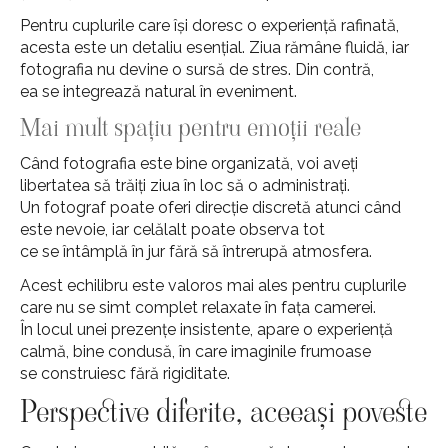
Pentru cuplurile care își doresc o experiență rafinată,
acesta este un detaliu esențial. Ziua rămâne fluidă, iar
fotografia nu devine o sursă de stres. Din contră,
ea se integrează natural în eveniment.
Mai mult spațiu pentru emoții reale
Când fotografia este bine organizată, voi aveți
libertatea să trăiți ziua în loc să o administrați.
Un fotograf poate oferi direcție discretă atunci când
este nevoie, iar celălalt poate observa tot
ce se întâmplă în jur fără să întrerupă atmosfera.
Acest echilibru este valoros mai ales pentru cuplurile
care nu se simt complet relaxate în fața camerei.
În locul unei prezențe insistente, apare o experiență
calmă, bine condusă, în care imaginile frumoase
se construiesc fără rigiditate.
Perspective diferite, aceeași poveste