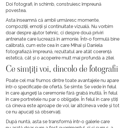
Doi fotografi, în schimb, construiesc împreună
povestea.
Asta înseamnă că ambii urmăresc momente,
compoziții, emoții și continuitate vizuală. Nu vorbim
doar despre ajutor tehnic, ci despre două priviri
antrenate care lucrează în armonie. Într-o formulă bine
calibrată, cum este cea în care Mihai și Daniela
fotografiază împreună, rezultatul are atât coerență
estetică, cât și o acoperire mult mai profundă a zilei.
Ce simțiți voi, dincolo de fotografii
Poate cel mai frumos dintre toate avantajele nu apare
într-o specificație de ofertă. Se simte. Se vede în felul
în care ajungeți la ceremonie fără grabă inutilă. În felul
în care portretele nu par o obligație. În felul în care știți
că cineva este aproape de voi, iar altcineva vede și tot
ce nu apucați să observați.
După nuntă, asta se transformă într-o galerie care
nu arată doar cum a fost evenimentul, ci și cum s-a