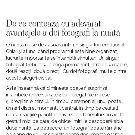
De ce contează cu adevărat
avantajele a doi fotografi la nuntă
O nuntă nu se desfășoară într-un singur loc emoțional.
Chiar și atunci când programul este bine organizat,
lucrurile importante se întâmplă simultan. Un singur
fotograf trebuie să aleagă permanent între două cadre,
două reacții, două direcții. Cu doi fotografi, multe dintre
aceste alegeri dispar.
Asta înseamnă că dimineața poate fi surprinsă
în ambele universuri ale zilei - pregătirile miresei
și pregătirile mirelui. În timpul ceremoniei, unul poate
urmări discret momentul central, în timp ce celălalt
caută reacțiile părinților, privirea partenerului sau acele
gesturi mici pe care, de obicei, mirii le descoperă abia
după nuntă. La petrecere, un fotograf poate rămâne
aproape de voi, iar celălalt poate documenta energia