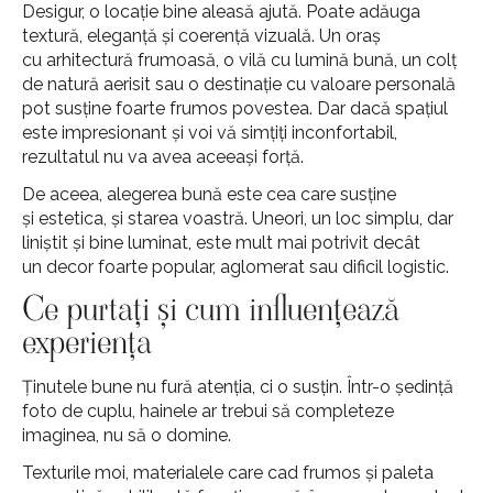
Desigur, o locație bine aleasă ajută. Poate adăuga
textură, eleganță și coerență vizuală. Un oraș
cu arhitectură frumoasă, o vilă cu lumină bună, un colț
de natură aerisit sau o destinație cu valoare personală
pot susține foarte frumos povestea. Dar dacă spațiul
este impresionant și voi vă simțiți inconfortabil,
rezultatul nu va avea aceeași forță.
De aceea, alegerea bună este cea care susține
și estetica, și starea voastră. Uneori, un loc simplu, dar
liniștit și bine luminat, este mult mai potrivit decât
un decor foarte popular, aglomerat sau dificil logistic.
Ce purtați și cum influențează
experiența
Ținutele bune nu fură atenția, ci o susțin. Într-o ședință
foto de cuplu, hainele ar trebui să completeze
imaginea, nu să o domine.
Texturile moi, materialele care cad frumos și paleta