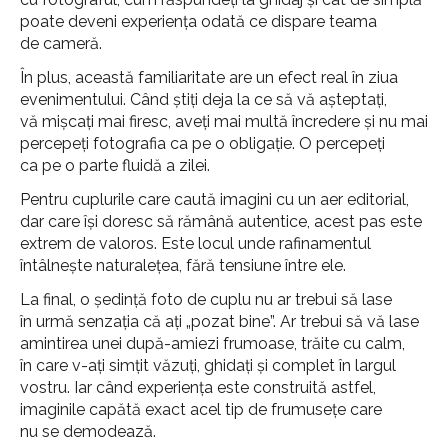
poate deveni experiența odată ce dispare teama
de cameră.
În plus, această familiaritate are un efect real în ziua
evenimentului. Când știți deja la ce să vă așteptați,
vă mișcați mai firesc, aveți mai multă încredere și nu mai
percepeți fotografia ca pe o obligație. O percepeți
ca pe o parte fluidă a zilei.
Pentru cuplurile care caută imagini cu un aer editorial,
dar care își doresc să rămână autentice, acest pas este
extrem de valoros. Este locul unde rafinamentul
întâlnește naturalețea, fără tensiune între ele.
La final, o ședință foto de cuplu nu ar trebui să lase
în urmă senzația că ați „pozat bine”. Ar trebui să vă lase
amintirea unei după-amiezi frumoase, trăite cu calm,
în care v-ați simțit văzuți, ghidați și complet în largul
vostru. Iar când experiența este construită astfel,
imaginile capătă exact acel tip de frumusețe care
nu se demodează.