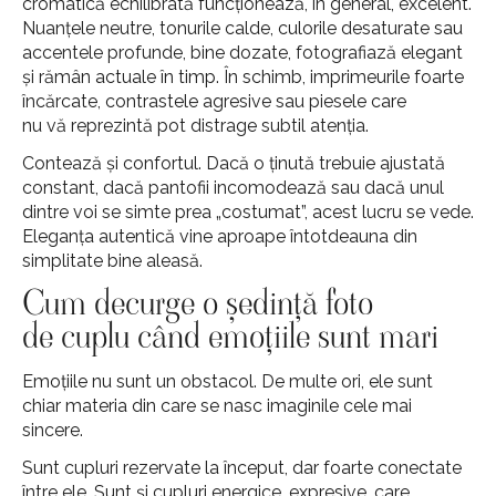
cromatică echilibrată funcționează, în general, excelent.
Nuanțele neutre, tonurile calde, culorile desaturate sau
accentele profunde, bine dozate, fotografiază elegant
și rămân actuale în timp. În schimb, imprimeurile foarte
încărcate, contrastele agresive sau piesele care
nu vă reprezintă pot distrage subtil atenția.
Contează și confortul. Dacă o ținută trebuie ajustată
constant, dacă pantofii incomodează sau dacă unul
dintre voi se simte prea „costumat”, acest lucru se vede.
Eleganța autentică vine aproape întotdeauna din
simplitate bine aleasă.
Cum decurge o ședință foto
de cuplu când emoțiile sunt mari
Emoțiile nu sunt un obstacol. De multe ori, ele sunt
chiar materia din care se nasc imaginile cele mai
sincere.
Sunt cupluri rezervate la început, dar foarte conectate
între ele. Sunt și cupluri energice, expresive, care