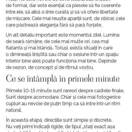
de formal, dar este esențial ca piesele să fie coerente
între ele, să aibă o linie curată și să vă ofere libertate
de mișcare. Cele mai reușite apariții sunt, de obicei, cele
care păstrează eleganța fără să pară forțate.
Un alt detaliu important este momentul zilei. Lumina
de seară rămâne, de cele mai multe ori, cea mai
flatantă și mai blândă. Totuși, există situații în care
o dimineață liniștită sau chiar o sesiune într-un spațiu
interior bine ales poate funcționa mai bine. Depinde
de sezon, de concept și de ritmul vostru.
Ce se întâmplă în primele minute
Primele 10-15 minute sunt rareori despre cadrele finale.
Sunt despre acomodare. Chiar și cele mai fotogenice
cupluri au nevoie de puțin timp ca să intre într-un ritm
natural.
În această etapă, direcțiile sunt simple și discrete.
Nu veți primi indicații rigide, de tipul „stați exact așa