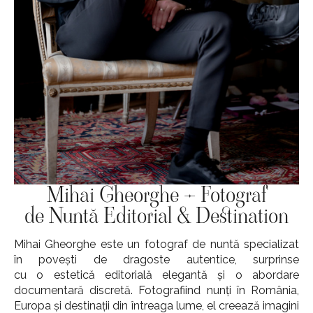
Mihai Gheorghe – Fotograf
de Nuntă Editorial & Destination
Mihai Gheorghe este un fotograf de nuntă specializat
în povești de dragoste autentice, surprinse
cu o estetică editorială elegantă și o abordare
documentară discretă. Fotografiind nunți în România,
Europa și destinații din întreaga lume, el creează imagini