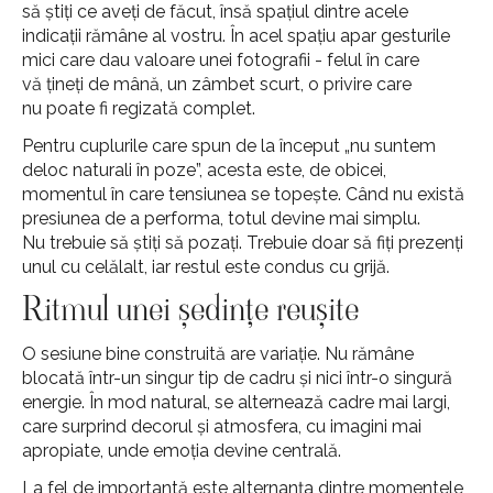
să știți ce aveți de făcut, însă spațiul dintre acele
indicații rămâne al vostru. În acel spațiu apar gesturile
mici care dau valoare unei fotografii - felul în care
vă țineți de mână, un zâmbet scurt, o privire care
nu poate fi regizată complet.
Pentru cuplurile care spun de la început „nu suntem
deloc naturali în poze”, acesta este, de obicei,
momentul în care tensiunea se topește. Când nu există
presiunea de a performa, totul devine mai simplu.
Nu trebuie să știți să pozați. Trebuie doar să fiți prezenți
unul cu celălalt, iar restul este condus cu grijă.
Ritmul unei ședințe reușite
O sesiune bine construită are variație. Nu rămâne
blocată într-un singur tip de cadru și nici într-o singură
energie. În mod natural, se alternează cadre mai largi,
care surprind decorul și atmosfera, cu imagini mai
apropiate, unde emoția devine centrală.
La fel de importantă este alternanța dintre momentele