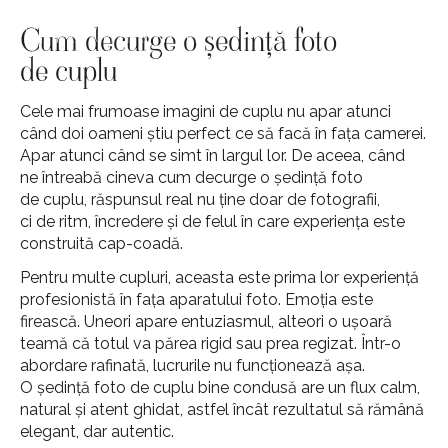
Cum decurge o ședință foto
de cuplu
Cele mai frumoase imagini de cuplu nu apar atunci
când doi oameni știu perfect ce să facă în fața camerei.
Apar atunci când se simt în largul lor. De aceea, când
ne întreabă cineva cum decurge o ședință foto
de cuplu, răspunsul real nu ține doar de fotografii,
ci de ritm, încredere și de felul în care experiența este
construită cap-coadă.
Pentru multe cupluri, aceasta este prima lor experiență
profesionistă în fața aparatului foto. Emoția este
firească. Uneori apare entuziasmul, alteori o ușoară
teamă că totul va părea rigid sau prea regizat. Într-o
abordare rafinată, lucrurile nu funcționează așa.
O ședință foto de cuplu bine condusă are un flux calm,
natural și atent ghidat, astfel încât rezultatul să rămână
elegant, dar autentic.