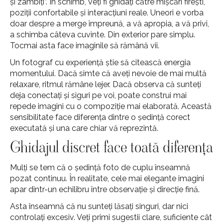
și zâmbiți”. În schimb, veți fi ghidați către mișcări firești,
poziții confortabile și interacțiuni reale. Uneori e vorba
doar despre a merge împreună, a vă apropia, a vă privi,
a schimba câteva cuvinte. Din exterior pare simplu.
Tocmai asta face imaginile să rămână vii.
Un fotograf cu experiență știe să citească energia
momentului. Dacă simte că aveți nevoie de mai multă
relaxare, ritmul rămâne lejer. Dacă observa că sunteți
deja conectați și siguri pe voi, poate construi mai
repede imagini cu o compoziție mai elaborată. Această
sensibilitate face diferența dintre o ședință corect
executată și una care chiar vă reprezintă.
Ghidajul discret face toată diferența
Mulți se tem că o ședință foto de cuplu înseamnă
pozat continuu. În realitate, cele mai elegante imagini
apar dintr-un echilibru între observație și direcție fină.
Asta înseamnă că nu sunteți lăsați singuri, dar nici
controlați excesiv. Veți primi sugestii clare, suficiente cât