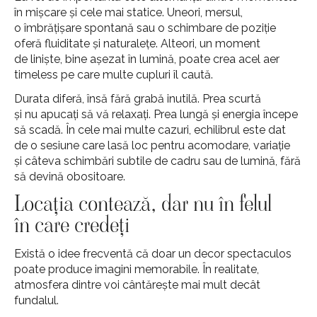
în mișcare și cele mai statice. Uneori, mersul,
o îmbrățișare spontană sau o schimbare de poziție
oferă fluiditate și naturalețe. Alteori, un moment
de liniște, bine așezat în lumină, poate crea acel aer
timeless pe care multe cupluri îl caută.
Durata diferă, însă fără grabă inutilă. Prea scurtă
și nu apucați să vă relaxați. Prea lungă și energia începe
să scadă. În cele mai multe cazuri, echilibrul este dat
de o sesiune care lasă loc pentru acomodare, variație
și câteva schimbări subtile de cadru sau de lumină, fără
să devină obositoare.
Locația contează, dar nu în felul
în care credeți
Există o idee frecventă că doar un decor spectaculos
poate produce imagini memorabile. În realitate,
atmosfera dintre voi cântărește mai mult decât
fundalul.