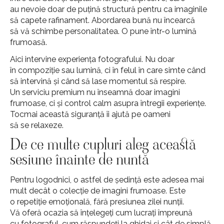
au nevoie doar de puțină structură pentru ca imaginile
să capete rafinament. Abordarea bună nu încearcă
să vă schimbe personalitatea. O pune într-o lumină
frumoasă.
Aici intervine experiența fotografului. Nu doar
în compoziție sau lumină, ci în felul în care simte când
să intervină și când să lase momentul să respire.
Un serviciu premium nu înseamnă doar imagini
frumoase, ci și control calm asupra întregii experiențe.
Tocmai această siguranță îi ajută pe oameni
să se relaxeze.
De ce multe cupluri aleg această
sesiune înainte de nuntă
Pentru logodnici, o astfel de ședință este adesea mai
mult decât o colecție de imagini frumoase. Este
o repetiție emoțională, fără presiunea zilei nunții.
Vă oferă ocazia să înțelegeți cum lucrați împreună
cu fotograful, cum răspundeți la ghidaj și cât de simplă