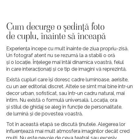
Cum decurge o ședință foto
de cuplu, înainte să înceapă
Experiența începe cu mult înainte de ziua propriu-zisă.
Un fotograf atent nu se rezumă la a stabili o oră
și o locație. Înțelege mai întâi dinamica voastră, felul
în care interacționați și ce tip de imagini vă reprezintă.
Există cupluri care își doresc cadre luminoase, aerisite,
cu un aer editorial discret. Altele se simt mai bine într-un
decor urban, sofisticat, sau într-un cadru natural, mai
intim. Nu există o formulă universală. Locația, ora
și stilul de ghidaj se aleg în funcție de personalitate,
de lumină și de povestea voastră.
Tot în această etapă se discută ținutele. Alegerea lor
influențează mai mult atmosfera imaginilor decât cred
mulți. Nu este nevoie de ceva teatral sau excesiv