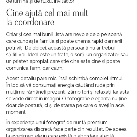
de lumină și de fluxul invitaților.
Cine ajută cel mai mult
la coordonare
Chiar și cea mai bună listă are nevoie de o persoană
care cunoaște familia și poate chema rapid oamenii
potriviți. De obicei, această persoană nu ar trebui
să fiți voi. Ideal este un frate, o soră, un organizator sau
un prieten apropiat care știe cine este cine și poate
comunica ferm, dar calm.
Acest detaliu pare mic, însă schimbă complet ritmul.
În loc să vă consumați energia căutând rude prin
mulțime, rămâneți prezenți, zâmbitori și relaxați. Iar asta
se vede direct în imagini. O fotografie elegantă nu ține
doar de postură, ci și de starea pe care o aveți în acel
moment.
În experiența unui fotograf de nuntă premium,
organizarea discretă face parte din rezultat. De aceea,
la evenimentele în care există o abordare atentă