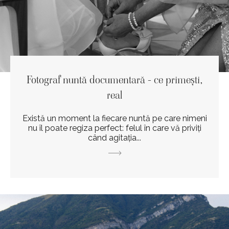
Fotograf nuntă documentară - ce primești,
real
Există un moment la fiecare nuntă pe care nimeni
nu îl poate regiza perfect: felul în care vă priviți
când agitația...