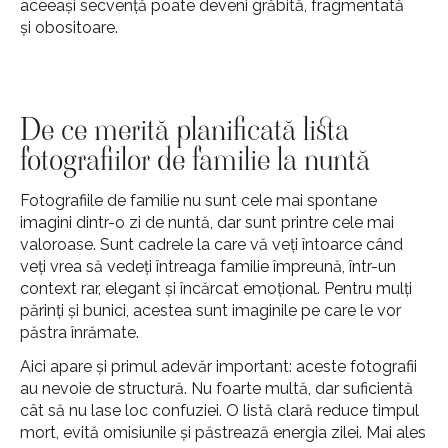
aceeași secvență poate deveni grăbită, fragmentată
și obositoare.
De ce merită planificată lista
fotografiilor de familie la nuntă
Fotografiile de familie nu sunt cele mai spontane
imagini dintr-o zi de nuntă, dar sunt printre cele mai
valoroase. Sunt cadrele la care vă veți întoarce când
veți vrea să vedeți întreaga familie împreună, într-un
context rar, elegant și încărcat emoțional. Pentru mulți
părinți și bunici, acestea sunt imaginile pe care le vor
păstra înrămate.
Aici apare și primul adevăr important: aceste fotografii
au nevoie de structură. Nu foarte multă, dar suficientă
cât să nu lase loc confuziei. O listă clară reduce timpul
mort, evită omisiunile și păstrează energia zilei. Mai ales