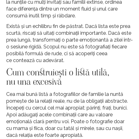
la nunțile cu mulți invitați sau familii extinse, ordinea
face diferența dintre un moment fluid și unul care
consumă inutil timp și răbdare.
Există și un echilibru fin de păstrat. Dacă lista este prea
scurtă, riscați să uitați combinații importante. Dacă este
prea lungă, transformați o parte emoționantă a zilei într-
o sesiune rigidă. Scopul nu este să fotografiați fiecare
posibilă formulă de rude, ci să acoperiți ceea
ce contează cu adevărat.
Cum construiești o listă utilă,
nu una excesivă
Cea mai bună listă a fotografiilor de familie la nuntă
pornește de la relații reale, nu de la obligații abstracte.
Începeți cu cercul cel mai apropiat: părinți, frați, bunici.
Apoi adăugați acele combinații care au valoare
emoțională clară pentru voi. Poate o fotografie doar
cu mama și fiica, doar cu tatăl și mirele, sau cu nașii,
dacă relația este foarte apropiată.