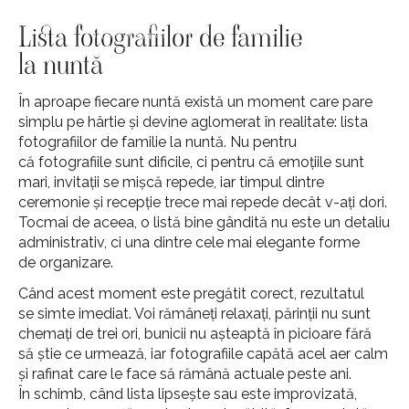
Lista fotografiilor de familie
la nuntă
În aproape fiecare nuntă există un moment care pare
simplu pe hârtie și devine aglomerat în realitate: lista
fotografiilor de familie la nuntă. Nu pentru
că fotografiile sunt dificile, ci pentru că emoțiile sunt
mari, invitații se mișcă repede, iar timpul dintre
ceremonie și recepție trece mai repede decât v-ați dori.
Tocmai de aceea, o listă bine gândită nu este un detaliu
administrativ, ci una dintre cele mai elegante forme
de organizare.
Când acest moment este pregătit corect, rezultatul
se simte imediat. Voi rămâneți relaxați, părinții nu sunt
chemați de trei ori, bunicii nu așteaptă în picioare fără
să știe ce urmează, iar fotografiile capătă acel aer calm
și rafinat care le face să rămână actuale peste ani.
În schimb, când lista lipsește sau este improvizată,