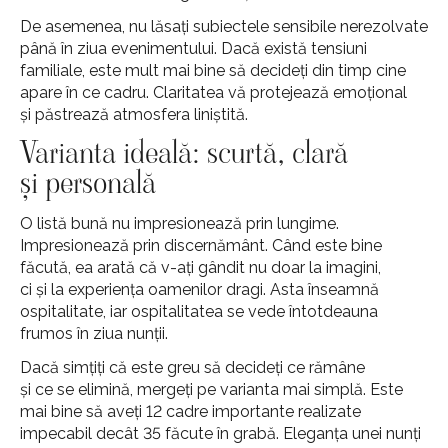
De asemenea, nu lăsați subiectele sensibile nerezolvate
până în ziua evenimentului. Dacă există tensiuni
familiale, este mult mai bine să decideți din timp cine
apare în ce cadru. Claritatea vă protejează emoțional
și păstrează atmosfera liniștită.
Varianta ideală: scurtă, clară
și personală
O listă bună nu impresionează prin lungime.
Impresionează prin discernământ. Când este bine
făcută, ea arată că v-ați gândit nu doar la imagini,
ci și la experiența oamenilor dragi. Asta înseamnă
ospitalitate, iar ospitalitatea se vede întotdeauna
frumos în ziua nunții.
Dacă simțiți că este greu să decideți ce rămâne
și ce se elimină, mergeți pe varianta mai simplă. Este
mai bine să aveți 12 cadre importante realizate
impecabil decât 35 făcute în grabă. Eleganța unei nunți