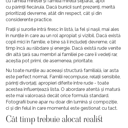
cu familia miresei și familia mirelui separat, apoi
cu părinții fiecăruia. Dacă bunicii sunt prezenți, merită
prioritizați devreme, atât din respect, cât și din
considerente practice.
Frații și surorile intră firesc în listă, la fel și nașii, mai ales
în nunțile în care au un rol apropiat și vizibil. Dacă există
copii mici în familie, e bine să îi includeți devreme, cât
timp încă au răbdare și energie. Dacă există rude venite
din altă țară sau membri ai familiei pe care îi vedeți rar,
aceștia pot primi, de asemenea, prioritate.
Nu toate nunțile au aceeași structură familială, iar asta
este perfect normal. Familii recompuse, relații sensibile,
părinți divorțați, apropieri diferite între rude - toate
acestea influențează lista. O abordare atentă și matură
este mai valoroasă decât orice formulă standard.
Fotografii bune apar nu doar din lumină și compoziție,
ci și din felul în care momentul este gestionat cu tact.
Cât timp trebuie alocat realist