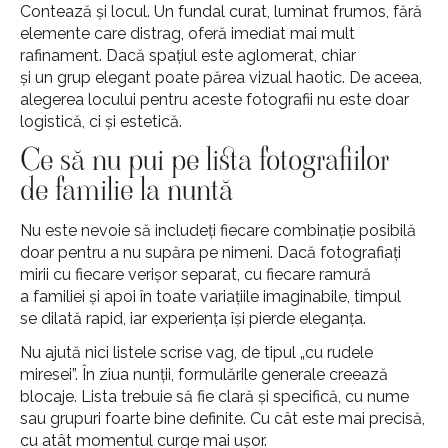
Contează și locul. Un fundal curat, luminat frumos, fără
elemente care distrag, oferă imediat mai mult
rafinament. Dacă spațiul este aglomerat, chiar
și un grup elegant poate părea vizual haotic. De aceea,
alegerea locului pentru aceste fotografii nu este doar
logistică, ci și estetică.
Ce să nu pui pe lista fotografiilor
de familie la nuntă
Nu este nevoie să includeți fiecare combinație posibilă
doar pentru a nu supăra pe nimeni. Dacă fotografiați
mirii cu fiecare verișor separat, cu fiecare ramură
a familiei și apoi în toate variațiile imaginabile, timpul
se dilată rapid, iar experiența își pierde eleganța.
Nu ajută nici listele scrise vag, de tipul „cu rudele
miresei”. În ziua nunții, formulările generale creează
blocaje. Lista trebuie să fie clară și specifică, cu nume
sau grupuri foarte bine definite. Cu cât este mai precisă,
cu atât momentul curge mai ușor.