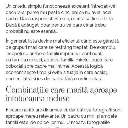
Un criteriu simplu funcționează excelent: întrebați-vă
dacă v-ar părea rău peste cinci ani că nu aveți acel
cadru. Dacă răspunsul este da, merită să fie pe listă.
Dacă îl adăugați doar pentru că pare că ar trebui,
probabil nu este esențial.
În general, lista devine mai eficientă când este gândită
pe grupuri mari care se restrâng treptat. De exemplu,
începeți cu ambele familii împreună, continuați
cu familia miresei, apoi cu familia mirelui, după care
coborâți spre cadre mai intime. Această logică
economisește timp și evită situația în care aceiași
oameni intră și ies din cadru fără o ordine clară.
Combinațiile care merită aproape
întotdeauna incluse
Fiecare nuntă are dinamica ei, dar câteva fotografii sunt
aproape mereu relevante. Un cadru cu mirii și ambele
familii este, de obicei, primul. Urmează fotografiile