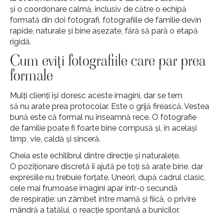
și o coordonare calmă, inclusiv de către o echipă
formată din doi fotografi, fotografiile de familie devin
rapide, naturale și bine așezate, fără să pară o etapă
rigidă.
Cum eviți fotografiile care par prea
formale
Mulți clienți își doresc aceste imagini, dar se tem
să nu arate prea protocolar. Este o grijă firească. Vestea
bună este că formal nu înseamnă rece. O fotografie
de familie poate fi foarte bine compusă și, în același
timp, vie, caldă și sinceră.
Cheia este echilibrul dintre direcție și naturalețe.
O poziționare discretă îi ajută pe toți să arate bine, dar
expresiile nu trebuie forțate. Uneori, după cadrul clasic,
cele mai frumoase imagini apar într-o secundă
de respirație: un zâmbet între mamă și fiică, o privire
mândră a tatălui, o reacție spontană a bunicilor.