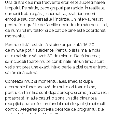
Una dintre cele mai frecvente erori este subestimarea
timpului. Pe hârtie, zece grupuri par rapide. În realitate,
oamenii trebuie găsiți, chemați, așezați, iar uneori
emoțiile sau conversațiile îi întârzie. Un interval realist
pentru fotografiile de familie depinde de mărimea listei,
de numărul invitaților și de cât de bine este coordonat
momentul.
Pentru o listă restrânsă și bine organizată, 15-20
de minute pot fi suficiente. Pentru o listă mai amplă,
este mai sigur să aveți 30 de minute. Dacă încercați
să includeți foarte multe combinații într-un timp scurt,
veți simți presiune exact într-o parte a zilei care ar trebui
să rămână calmă.
Contează mult și momentul ales. Imediat după
ceremonie funcționează de multe ori foarte bine,
pentru că familiile sunt deja aproape și emoția este încă
proaspătă. În alte cazuri, o zonă liniștită dinaintea
recepției poate oferi un fundal mai elegant și mai mult
control. Alegerea potrivită depinde de programul zilei,